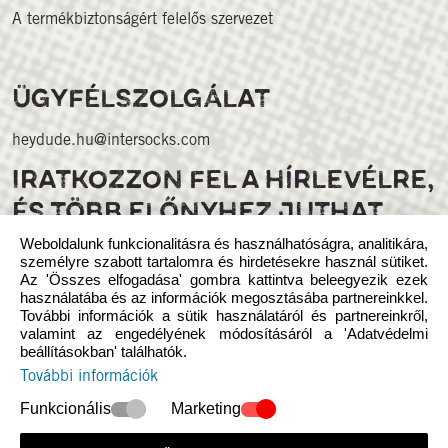
A termékbiztonságért felelős szervezet
ÜGYFÉLSZOLGÁLAT
heydude.hu@intersocks.com
IRATKOZZON FEL A HÍRLEVÉLRE,
ÉS TÖBB ELŐNYHEZ JUTHAT
Weboldalunk funkcionalitásra és használhatóságra, analitikára,
személyre szabott tartalomra és hirdetésekre használ sütiket.
Az 'Összes elfogadása' gombra kattintva beleegyezik ezek
használatába és az információk megosztásába partnereinkkel.
További információk a sütik használatáról és partnereinkről,
valamint az engedélyének módosításáról a 'Adatvédelmi
beállításokban' találhatók.
Kövess minket a közösségi médiában
További információk
Funkcionális
Marketing