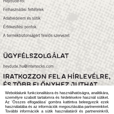
Heydude-ról
Felhasználási feltételek
Adatvédelem és sütik
Értékesítési pontok
A termékbiztonságért felelős szervezet
ÜGYFÉLSZOLGÁLAT
heydude.hu@intersocks.com
IRATKOZZON FEL A HÍRLEVÉLRE,
ÉS TÖBB ELŐNYHEZ JUTHAT
Weboldalunk funkcionalitásra és használhatóságra, analitikára,
személyre szabott tartalomra és hirdetésekre használ sütiket.
Az 'Összes elfogadása' gombra kattintva beleegyezik ezek
használatába és az információk megosztásába partnereinkkel.
További információk a sütik használatáról és partnereinkről,