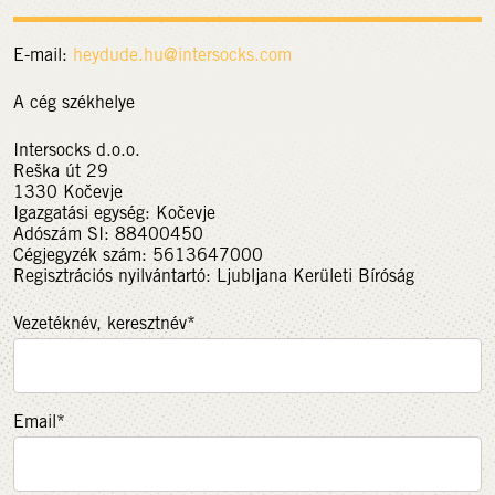
E-mail:
heydude.hu@
intersocks.com
A cég székhelye
Intersocks d.o.o.
Reška út 29
1330 Kočevje
Igazgatási egység: Kočevje
Adószám SI: 88400450
Cégjegyzék szám: 5613647000
Regisztrációs nyilvántartó: Ljubljana Kerületi Bíróság
Vezetéknév, keresztnév*
Email*