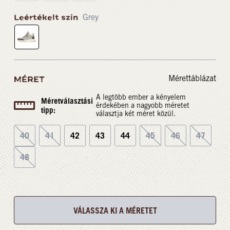
Leértékelt szín
Grey
Mérettáblázat
MÉRET
A legtöbb ember a kényelem
Méretválasztási
érdekében a nagyobb méretet
tipp:
választja két méret közül.
40
41
42
43
44
45
46
47
48
VÁLASSZA KI A MÉRETET