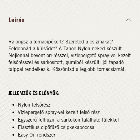
Leírás
Rajongsz a tornacipőkért? Szereted a csizmákat?
Feldobnád a külsődet? A Tahoe Nylon neked készült.
Nejlonnal bevont orr-résszel, vízlepergető spray-vel kezelt
felsőrésszel és sarkosított, gumiból készült, jól tapadó
talppal rendelkezik. Köszöntsd a legjobb tornacsizmát.
JELLEMZŐK ÉS ELŐNYÖK:
Nylon felsőrész
Vízlepergető spray-vel kezelt felső rész
Egyszerű felhúzni a sarkokon található fülekkel
Elasztikus cipőfűző csipkekapoccsal
Easy-On rendszer