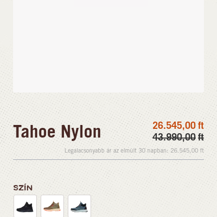
26.545,00
ft
Tahoe Nylon
43.990,00
ft
Legalacsonyabb ár az elmúlt 30 napban:
26.545,00
ft
SZÍN