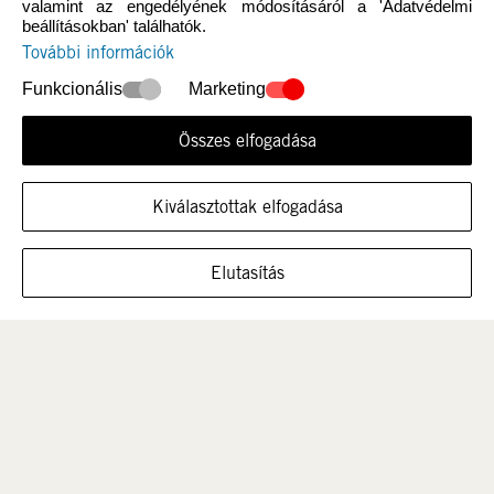
valamint az engedélyének módosításáról a 'Adatvédelmi
beállításokban' találhatók.
További információk
Funkcionális
Marketing
Összes elfogadása
Újdonság
Nők
Kiválasztottak elfogadása
MUTASSA A CIPŐT EBBEN A MÉRETBEN
Elutasítás
Férfi
Gyerek