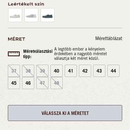
Leértékelt szín
Mérettáblázat
MÉRET
A legtöbb ember a kényelem
Méretválasztási
érdekében a nagyobb méretet
tipp:
választja két méret közül.
37
38
39
40
41
42
43
44
45
46
47
48
VÁLASSZA KI A MÉRETET