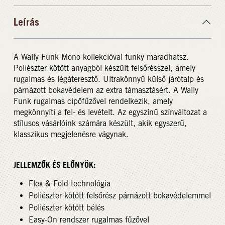
Leírás
A Wally Funk Mono kollekcióval funky maradhatsz.
Poliészter kötött anyagból készült felsőrésszel, amely
rugalmas és légáteresztő. Ultrakönnyű külső járótalp és
párnázott bokavédelem az extra támasztásért. A Wally
Funk rugalmas cipőfűzővel rendelkezik, amely
megkönnyíti a fel- és levételt. Az egyszínű színváltozat a
stílusos vásárlóink számára készült, akik egyszerű,
klasszikus megjelenésre vágynak.
JELLEMZŐK ÉS ELŐNYÖK:
Flex & Fold technológia
Poliészter kötött felsőrész párnázott bokavédelemmel
Poliészter kötött bélés
Easy-On rendszer rugalmas fűzővel