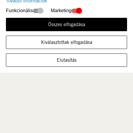
További információk
Funkcionális
Marketing
Összes elfogadása
Újdonság
Nők
Kiválasztottak elfogadása
MUTASSA A CIPŐT EBBEN A MÉRETBEN
Elutasítás
Férfi
Gyerek