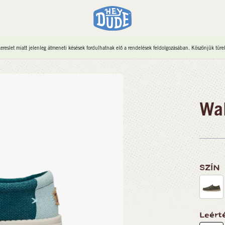
reslet miatt jelenleg átmeneti késések fordulhatnak elő a rendelések feldolgozásában. Köszönjük türe
Wal
SZÍN
Leért