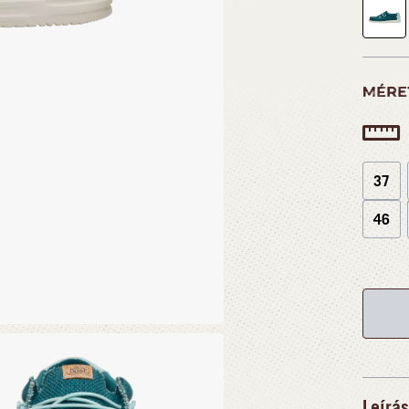
MÉRE
37
46
Leírás