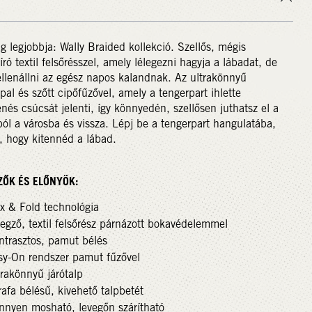
ág legjobbja: Wally Braided kollekció. Szellős, mégis
író textil felsőrésszel, amely lélegezni hagyja a lábadat, de
llenállni az egész napos kalandnak. Az ultrakönnyű
ppal és szőtt cipőfűzővel, amely a tengerpart ihlette
nés csúcsát jelenti, így könnyedén, szellősen juthatsz el a
l a városba és vissza. Lépj be a tengerpart hangulatába,
, hogy kitennéd a lábad.
ZŐK ÉS ELŐNYÖK:
ex & Fold technológia
egző, textil felsőrész párnázott bokavédelemmel
ntrasztos, pamut bélés
sy-On rendszer pamut fűzővel
rakönnyű járótalp
afa bélésű, kivehető talpbetét
nnyen mosható, levegőn szárítható