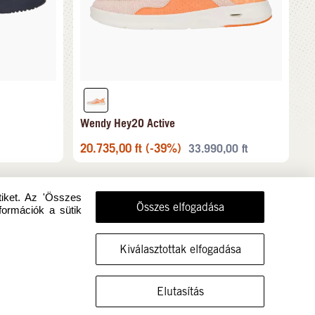
Wendy Hey2O Active
20.735,00
ft
(-39%)
33.990,00
ft
tiket. Az 'Összes
Összes elfogadása
formációk a sütik
Kiválasztottak elfogadása
MUTASSA A CIPŐT EBBEN A MÉRETBEN
Elutasítás