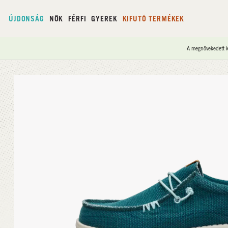
ÚJDONSÁG
NŐK
FÉRFI
GYEREK
KIFUTÓ TERMÉKEK
A megnövekedett ke
Kezdőlap
/
Wally Braided