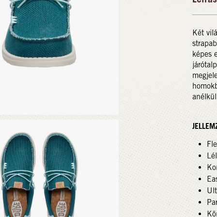
Két vil
strapab
képes e
járótal
megjele
homokbó
anélkül
JELLEM
Fl
Lél
Ko
Ea
Ult
Par
Kö