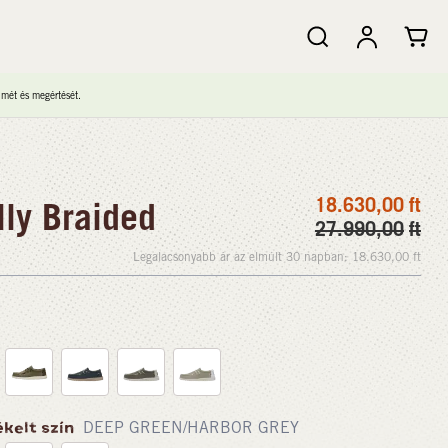
lmét és megértését.
18.630,00
ft
ly Braided
27.990,00
ft
Legalacsonyabb ár az elmúlt 30 napban:
18.630,00
ft
ékelt szín
DEEP GREEN/HARBOR GREY