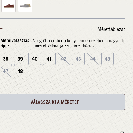
Mérettáblázat
T
Méretválasztási
A legtöbb ember a kényelem érdekében a nagyobb
tipp:
méretet választja két méret közül.
38
39
40
41
42
43
44
45
47
48
VÁLASSZA KI A MÉRETET