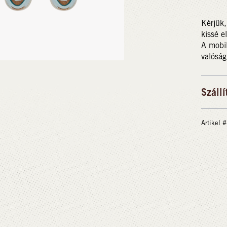
Kérjük,
kissé e
A mobil
valóság
Szállí
Artikel