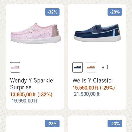
-32%
-29%
+ 1
Wendy Y Sparkle
Wells Y Classic
Surprise
15.550,00
ft
(-29%)
21.990,00
ft
13.605,00
ft
(-32%)
19.990,00
ft
-23%
-23%