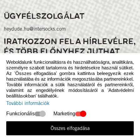
ÜGYFÉLSZOLGÁLAT
heydude.hu@intersocks.com
IRATKOZZON FEL A HÍRLEVÉLRE,
ÉS TÖBB ELŐNYHEZ JUTHAT
Weboldalunk funkcionalitásra és használhatóságra, analitikára,
személyre szabott tartalomra és hirdetésekre használ sütiket.
Az 'Összes elfogadása' gombra kattintva beleegyezik ezek
használatába és az információk megosztásába partnereinkkel.
További információk a sütik használatáról és partnereinkről,
valamint az engedélyének módosításáról a 'Adatvédelmi
beállításokban' találhatók.
Kövess minket a közösségi médiában
További információk
Funkcionális
Marketing
Összes elfogadása