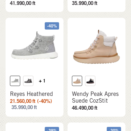
41.990,00
ft
35.990,00
ft
-40%
+ 1
Reyes Heathered
Wendy Peak Apres
Suede CozStit
21.560,00
ft
(-40%)
35.990,00
ft
46.490,00
ft
-39%
-30%