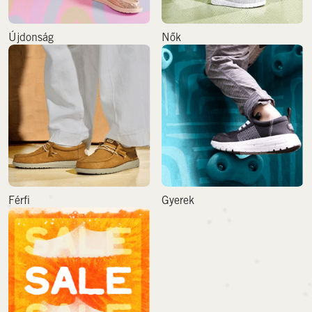
Újdonság
Nők
Férfi
Gyerek