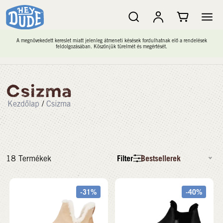
A megnövekedett kereslet miatt jelenleg átmeneti késések fordulhatnak elő a rendelések
feldolgozásában. Köszönjük türelmét és megértését.
Csizma
Kezdőlap
/
Csizma
Filter
Bestsellerek
18
Termékek
-31%
-40%