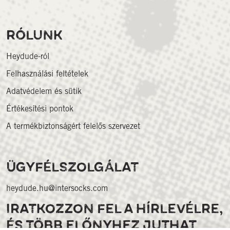
RÓLUNK
Heydude-ról
Felhasználási feltételek
Adatvédelem és sütik
Értékesítési pontok
A termékbiztonságért felelős szervezet
ÜGYFÉLSZOLGÁLAT
heydude.hu@intersocks.com
IRATKOZZON FEL A HÍRLEVÉLRE,
ÉS TÖBB ELŐNYHEZ JUTHAT