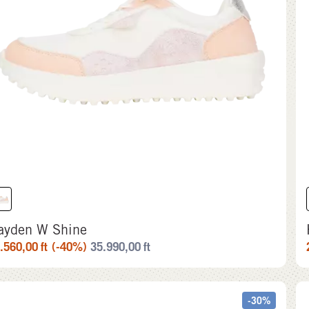
ayden W Shine
.560,00
ft
(-40%)
35.990,00
ft
-30%