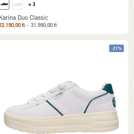
+ 3
Karina Duo Classic
22.190,00
ft
31.990,00
ft
-
-21%