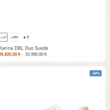
+ 1
Karina DBL Duo Suede
26.820,00
ft
33.990,00
ft
-
-40%