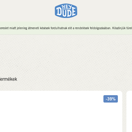
reslet miatt jelenleg átmeneti késések fordulhatnak elő a rendelések feldolgozásában. Köszönjük türe
ermékek
-39%