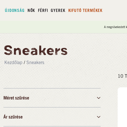
ÚJDONSÁG
NŐK
FÉRFI
GYEREK
KIFUTÓ TERMÉKEK
A megnövekedett ke
Sneakers
Kezdőlap
/
Sneakers
10
T
Méret szűrése
Ár szűrése
36
37
38
39
40
41
42