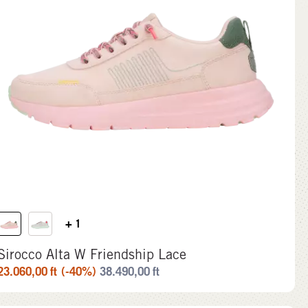
+ 1
Sirocco Alta W Friendship Lace
23.060,00
ft
(-40%)
38.490,00
ft