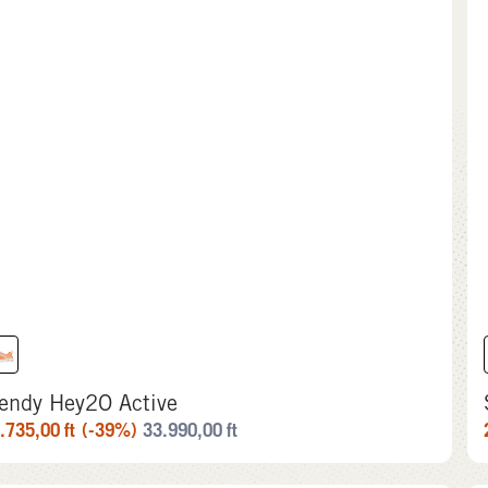
endy Hey2O Active
.735,00
ft
(-39%)
33.990,00
ft