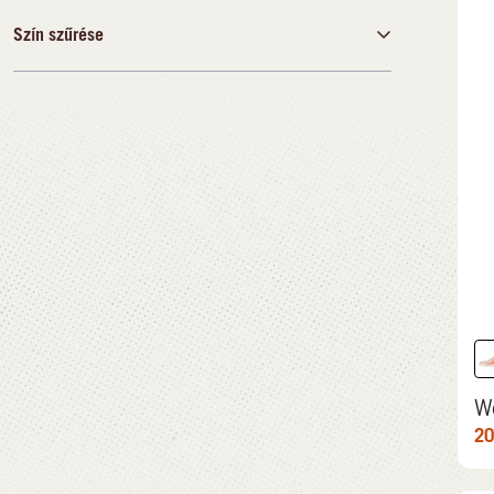
43
Szín szűrése
ft
ft
Fekete
20.540,00 ft
35.990,00 ft
Barna
Narancssárga
Rózsaszín
Fehér
Többszínű
W
20