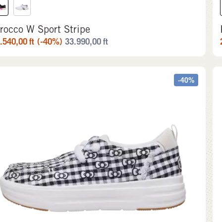
irocco W Sport Stripe
.540,00
ft
(-40%)
33.990,00
ft
-40%