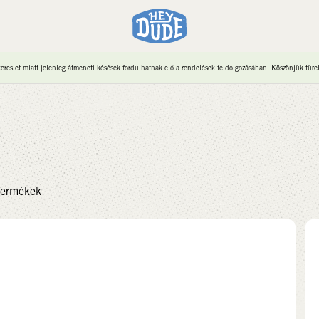
reslet miatt jelenleg átmeneti késések fordulhatnak elő a rendelések feldolgozásában. Köszönjük türe
ermékek