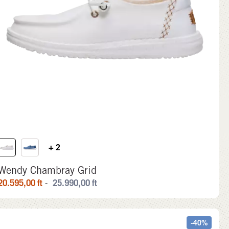
+ 2
Wendy Chambray Grid
20.595,00
ft
25.990,00
ft
-
-40%