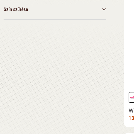
42
43
Szín szűrése
ft
ft
Fekete
13.805,00 ft
46.490,00 ft
Kék
Barna
Zöld
Szürke
Narancssárga
Rózsaszín
Piros
Fehér
W
13
Többszínű