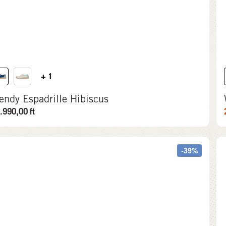
+ 1
endy Espadrille Hibiscus
.990,00
ft
-39%