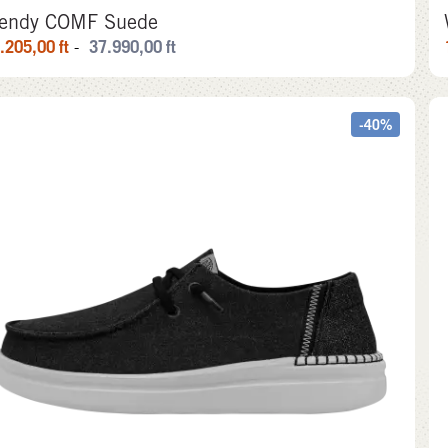
endy COMF Suede
.205,00
ft
37.990,00
ft
-
-40%