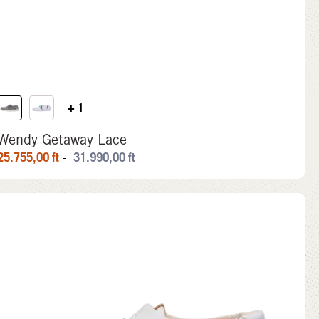
+ 1
Wendy Getaway Lace
25.755,00
ft
31.990,00
ft
-