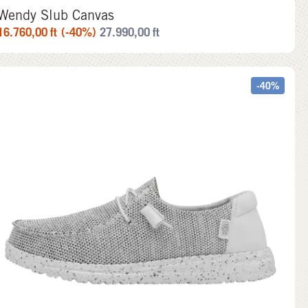
Wendy Slub Canvas
16.760,00
ft
(-40%)
27.990,00
ft
-40%