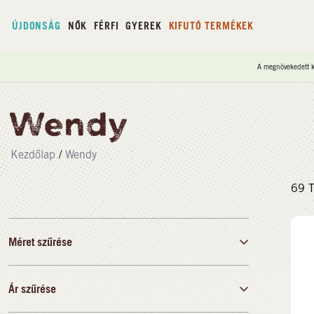
ÚJDONSÁG
NŐK
FÉRFI
GYEREK
KIFUTÓ TERMÉKEK
A megnövekedett ke
Wendy
Kezdőlap
/
Wendy
69
T
Méret szűrése
Ár szűrése
35
36
37
38
39
40
41