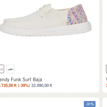
endy Funk Surf Baja
.735,00
ft
(-39%)
33.990,00
ft
-31%