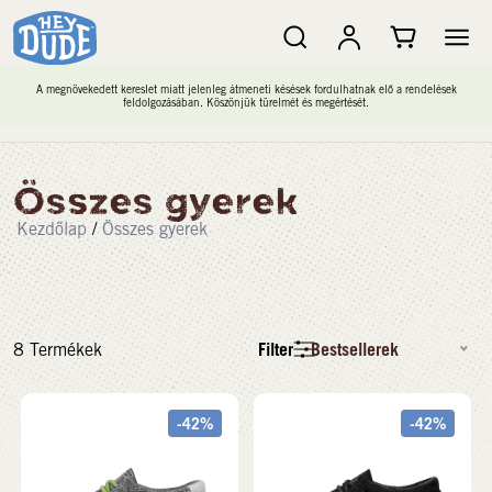
A megnövekedett kereslet miatt jelenleg átmeneti késések fordulhatnak elő a rendelések
feldolgozásában. Köszönjük türelmét és megértését.
Összes gyerek
Kezdőlap
/
Összes gyerek
Filter
Bestsellerek
8
Termékek
-42%
-42%