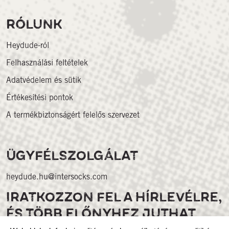
RÓLUNK
Heydude-ról
Felhasználási feltételek
Adatvédelem és sütik
Értékesítési pontok
A termékbiztonságért felelős szervezet
ÜGYFÉLSZOLGÁLAT
heydude.hu@intersocks.com
IRATKOZZON FEL A HÍRLEVÉLRE,
ÉS TÖBB ELŐNYHEZ JUTHAT