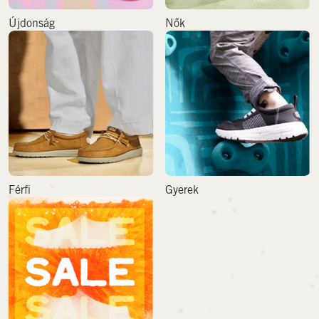
Újdonság
Nők
Férfi
Gyerek