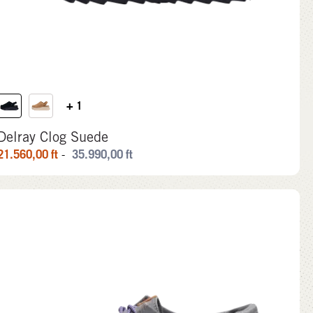
+ 1
Delray Clog Suede
21.560,00
ft
35.990,00
ft
-