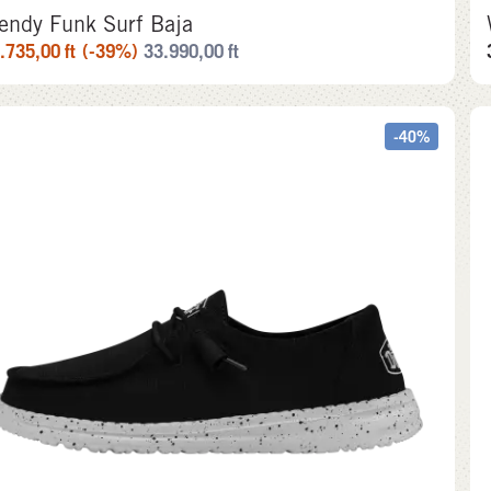
endy Funk Surf Baja
.735,00
ft
(-39%)
33.990,00
ft
-40%