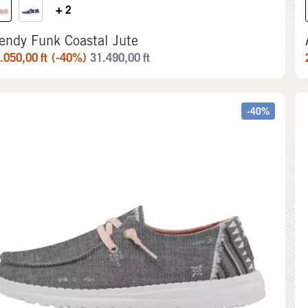
+ 2
endy Funk Coastal Jute
.050,00
ft
(-40%)
31.490,00
ft
-40%