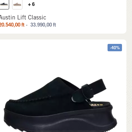
+ 6
Austin Lift Classic
20.540,00
ft
33.990,00
ft
-
-40%