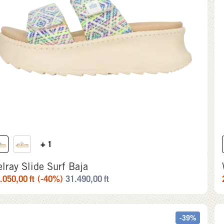
+ 1
lray Slide Surf Baja
.050,00
ft
(-40%)
31.490,00
ft
-39%