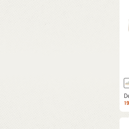
De
19