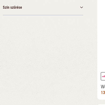
42
43
Szín szűrése
ft
ft
Fekete
9.990,00 ft
46.490,00 ft
Kék
Barna
Zöld
Szürke
Narancssárga
Rózsaszín
Piros
Fehér
W
13
Többszínű