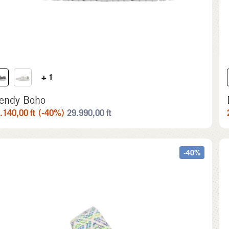
+ 1
endy Boho
.140,00
ft
(-40%)
29.990,00
ft
-40%