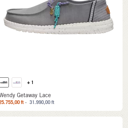
+ 1
Wendy Getaway Lace
25.755,00
ft
31.990,00
ft
-