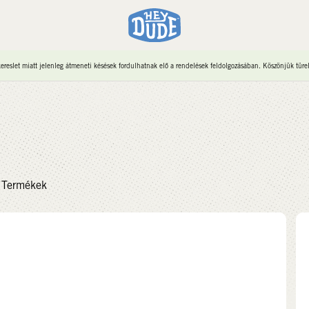
reslet miatt jelenleg átmeneti késések fordulhatnak elő a rendelések feldolgozásában. Köszönjük türe
Termékek