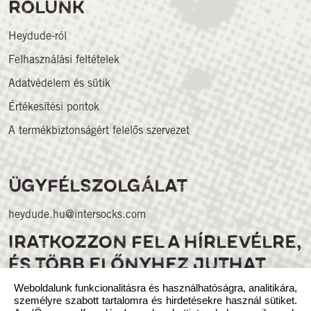
RÓLUNK
Heydude-ról
Felhasználási feltételek
Adatvédelem és sütik
Értékesítési pontok
A termékbiztonságért felelős szervezet
ÜGYFÉLSZOLGÁLAT
heydude.hu@intersocks.com
IRATKOZZON FEL A HÍRLEVÉLRE,
ÉS TÖBB ELŐNYHEZ JUTHAT
Weboldalunk funkcionalitásra és használhatóságra, analitikára,
személyre szabott tartalomra és hirdetésekre használ sütiket.