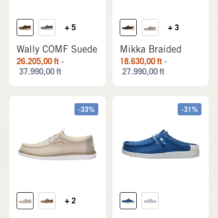
+ 5
+ 3
Wally COMF Suede
Mikka Braided
26.205,00
ft
18.630,00
ft
-
-
37.990,00
ft
27.990,00
ft
-33%
-31%
+ 2