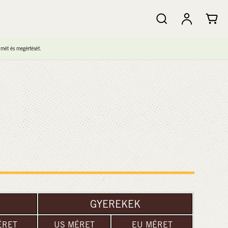
lmét és megértését.
GYEREKEK
ÉRET
US MÉRET
EU MÉRET