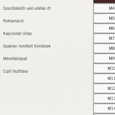
Szerződéstől való elállás itt
M4
M5
Reklamáció
M6
Kapcsolati űrlap
M7
Gyakran Ismételt Kérdések
M8
M9
Mérettáblázat
M1
Cipő tisztítása
M1
M1
M1
M1