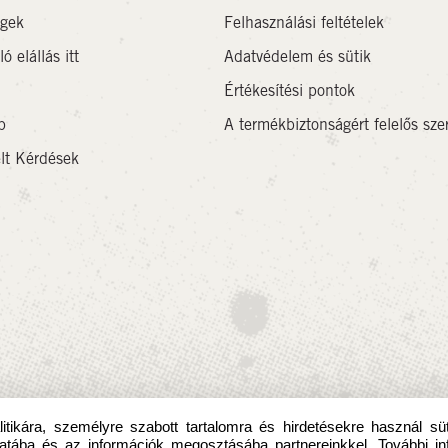
égek
Felhasználási feltételek
ó elállás itt
Adatvédelem és sütik
Értékesítési pontok
p
A termékbiztonságért felelős sze
lt Kérdések
itikára, személyre szabott tartalomra és hirdetésekre használ sü
atába és az információk megosztásába partnereinkkel. További in