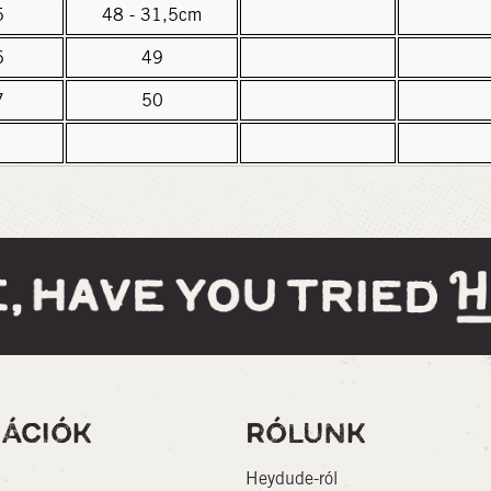
5
48 - 31,5cm
6
49
7
50
ÁCIÓK
RÓLUNK
Heydude-ról