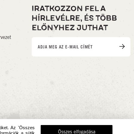
IRATKOZZON FEL A
HÍRLEVÉLRE, ÉS TÖBB
ELŐNYHEZ JUTHAT
rvezet
tiket. Az 'Összes
Összes elfogadása
formációk a sütik