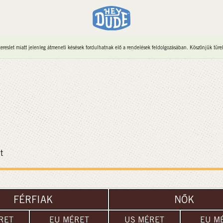
reslet miatt jelenleg átmeneti késések fordulhatnak elő a rendelések feldolgozásában. Köszönjük türe
t
FÉRFIAK
NŐK
RET
EU MÉRET
US MÉRET
EU M