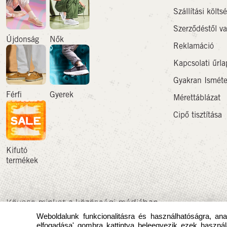
Szállítási költs
Szerződéstől val
Újdonság
Nők
Reklamáció
Kapcsolati űrla
Gyakran Isméte
Férfi
Gyerek
Mérettáblázat
Cipő tisztítása
Kifutó
termékek
Kövess minket a közösségi médiában
Weboldalunk funkcionalitásra és használhatóságra, anal
elfogadása' gombra kattintva beleegyezik ezek használ