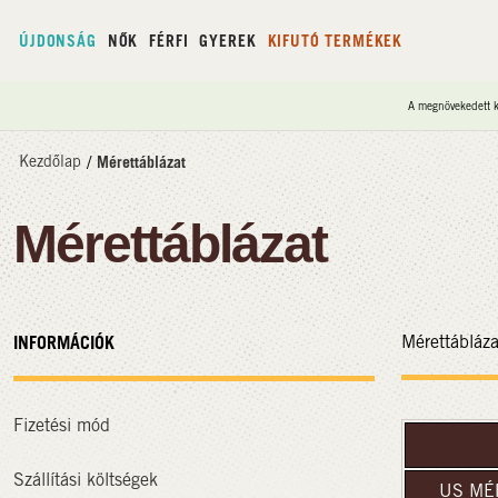
ÚJDONSÁG
NŐK
FÉRFI
GYEREK
KIFUTÓ TERMÉKEK
A megnövekedett ke
Kezdőlap
/
Mérettáblázat
Mérettáblázat
INFORMÁCIÓK
Mérettábláza
Fizetési mód
Szállítási költségek
US MÉ