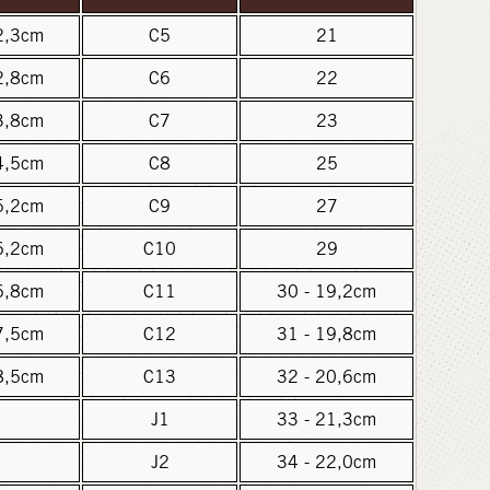
2,3cm
C5
21
2,8cm
C6
22
3,8cm
C7
23
4,5cm
C8
25
5,2cm
C9
27
6,2cm
C10
29
6,8cm
C11
30 - 19,2cm
7,5cm
C12
31 - 19,8cm
8,5cm
C13
32 - 20,6cm
J1
33 - 21,3cm
J2
34 - 22,0cm