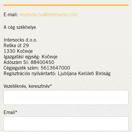
E-mail:
heydude.hu@
intersocks.com
A cég székhelye
Intersocks d.o.o.
Reška út 29
1330 Kočevje
Igazgatási egység: Kočevje
Adószám SI: 88400450
Cégjegyzék szám: 5613647000
Regisztrációs nyilvántartó: Ljubljana Kerületi Bíróság
Vezetéknév, keresztnév*
Email*