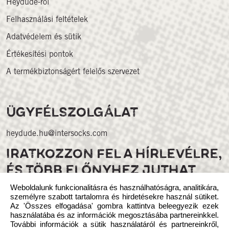
Heydude-ról
Felhasználási feltételek
Adatvédelem és sütik
Értékesítési pontok
A termékbiztonságért felelős szervezet
ÜGYFÉLSZOLGÁLAT
heydude.hu@intersocks.com
IRATKOZZON FEL A HÍRLEVÉLRE,
ÉS TÖBB ELŐNYHEZ JUTHAT
Weboldalunk funkcionalitásra és használhatóságra, analitikára,
személyre szabott tartalomra és hirdetésekre használ sütiket.
Az 'Összes elfogadása' gombra kattintva beleegyezik ezek
használatába és az információk megosztásába partnereinkkel.
További információk a sütik használatáról és partnereinkről,