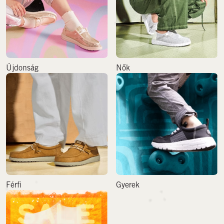
Újdonság
Nők
Férfi
Gyerek