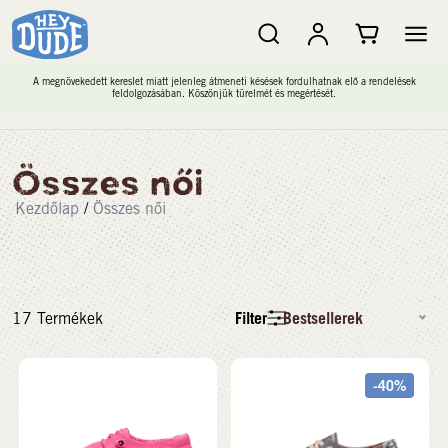
A megnövekedett kereslet miatt jelenleg átmeneti késések fordulhatnak elő a rendelések
feldolgozásában. Köszönjük türelmét és megértését.
Összes női
Kezdőlap
/
Összes női
Filter
Bestsellerek
17
Termékek
-40%