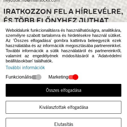
heydude.hu@intersocks.com
IRATKOZZON FEL A HÍRLEVÉLRE,
ÉS TÖBB ELŐNYHEZ JUTHAT
Weboldalunk funkcionalitásra és használhatóságra, analitikára,
személyre szabott tartalomra és hirdetésekre használ sütiket.
Az 'Összes elfogadása' gombra kattintva beleegyezik ezek
használatába és az információk megosztásába partnereinkkel.
További információk a sütik használatáról és partnereinkről,
valamint az engedélyének módosításáról a 'Adatvédelmi
beállításokban' találhatók.
Kövess minket a közösségi médiában
További információk
Funkcionális
Marketing
Összes elfogadása
© 2025 Heydude. Figyelembe venni, hogy ez a webhely függetlenül
Kiválasztottak elfogadása
működtetési és ünneplési INTERSOCKS Kft. által Crocs Europe B.V.
megbízott forgalmazója d/b/a Heydude.
Adatvédelmi irányelvek
Elutasítás