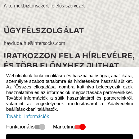
A termékbiztonságért felelős szervezet
ÜGYFÉLSZOLGÁLAT
heydude.hu@intersocks.com
IRATKOZZON FEL A HÍRLEVÉLRE,
ÉS TÖBB ELŐNYHEZ JUTHAT
Weboldalunk funkcionalitásra és használhatóságra, analitikára,
személyre szabott tartalomra és hirdetésekre használ sütiket.
Az 'Összes elfogadása' gombra kattintva beleegyezik ezek
használatába és az információk megosztásába partnereinkkel.
További információk a sütik használatáról és partnereinkről,
valamint az engedélyének módosításáról a 'Adatvédelmi
beállításokban' találhatók.
Kövess minket a közösségi médiában
További információk
Funkcionális
Marketing