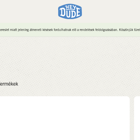
reslet miatt jelenleg átmeneti késések fordulhatnak elő a rendelések feldolgozásában. Köszönjük türe
ermékek