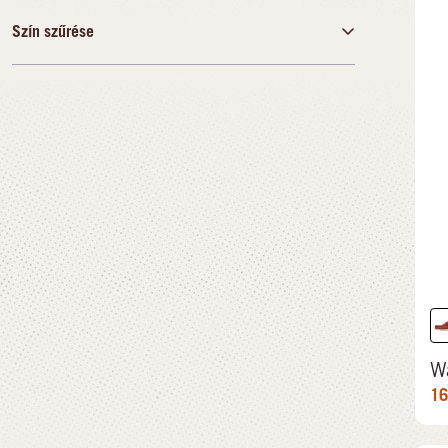
38
39
40
41
42
43
44
Szín szűrése
ft
ft
45
46
47
48
Fekete
9.565,00 ft
41.990,00 ft
Kék
Barna
Zöld
Szürke
Narancssárga
Rózsaszín
Piros
Fehér
W
16
Többszínű