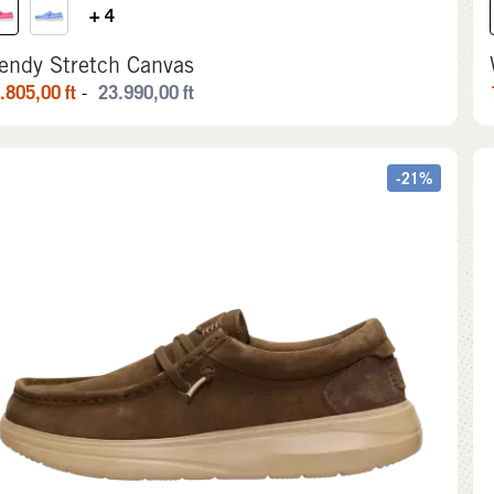
+ 4
endy Stretch Canvas
.805,00
ft
23.990,00
ft
-
-21%