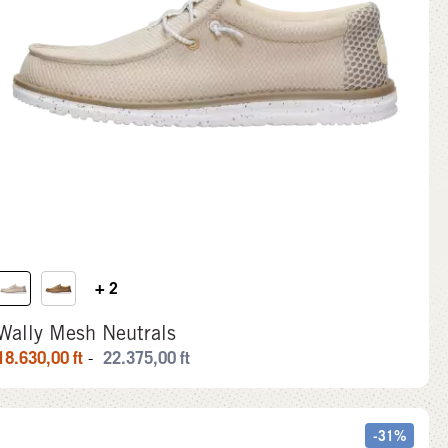
+ 2
Wally Mesh Neutrals
18.630,00
ft
22.375,00
ft
-
-31%