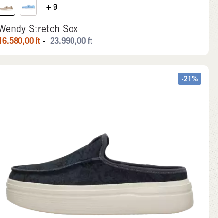
+ 9
Wendy Stretch Sox
16.580,00
ft
23.990,00
ft
-
-21%