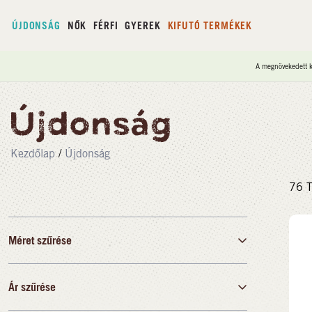
ÚJDONSÁG
NŐK
FÉRFI
GYEREK
KIFUTÓ TERMÉKEK
A megnövekedett ke
Újdonság
Kezdőlap
/
Újdonság
76
T
Méret szűrése
Ár szűrése
29
31
32
34
35
36
37