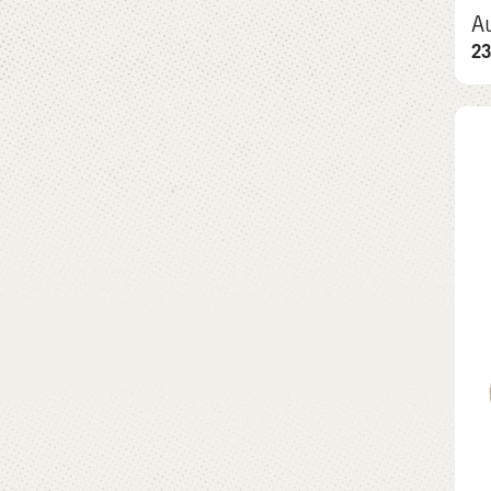
Au
23