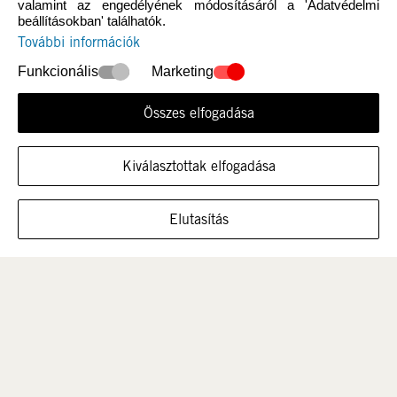
valamint az engedélyének módosításáról a 'Adatvédelmi
beállításokban' találhatók.
További információk
Funkcionális
Marketing
Összes elfogadása
Újdonság
Nők
Kiválasztottak elfogadása
MUTASSA A CIPŐT EBBEN A MÉRETBEN
Elutasítás
Férfi
Gyerek