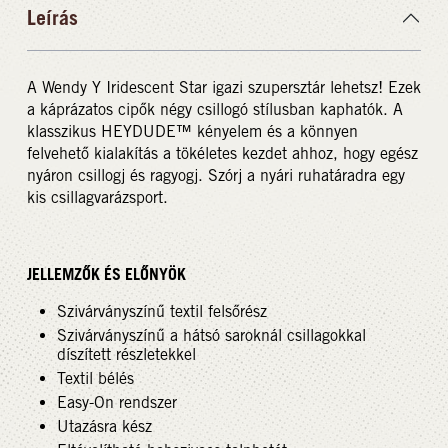
Leírás
A Wendy Y Iridescent Star igazi szupersztár lehetsz! Ezek
a káprázatos cipők négy csillogó stílusban kaphatók. A
klasszikus HEYDUDE™ kényelem és a könnyen
felvehető kialakítás a tökéletes kezdet ahhoz, hogy egész
nyáron csillogj és ragyogj. Szórj a nyári ruhatáradra egy
kis csillagvarázsport.
JELLEMZŐK ÉS ELŐNYÖK
Szivárványszínű textil felsőrész
Szivárványszínű a hátsó saroknál csillagokkal
díszített részletekkel
Textil bélés
Easy-On rendszer
Utazásra kész