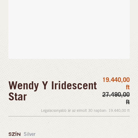
19.440,00
Wendy Y Iridescent
ft
Star
27.490,00
ft
Legalacsonyabb ár az elmúlt 30 napban:
19.440,00
ft
SZÍN
Silver