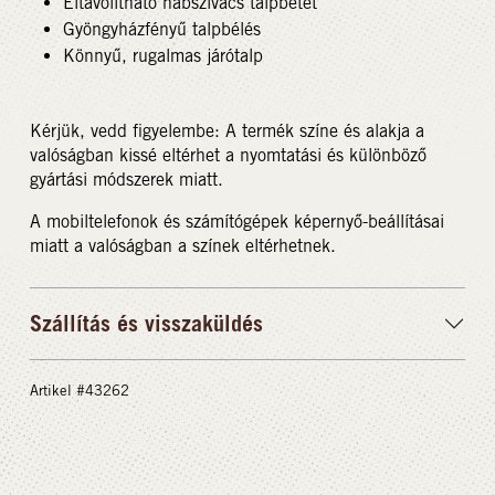
Eltávolítható habszivacs talpbetét
Gyöngyházfényű talpbélés
Könnyű, rugalmas járótalp
Kérjük, vedd figyelembe: A termék színe és alakja a
valóságban kissé eltérhet a nyomtatási és különböző
gyártási módszerek miatt.
A mobiltelefonok és számítógépek képernyő-beállításai
miatt a valóságban a színek eltérhetnek.
Szállítás és visszaküldés
Artikel #43262