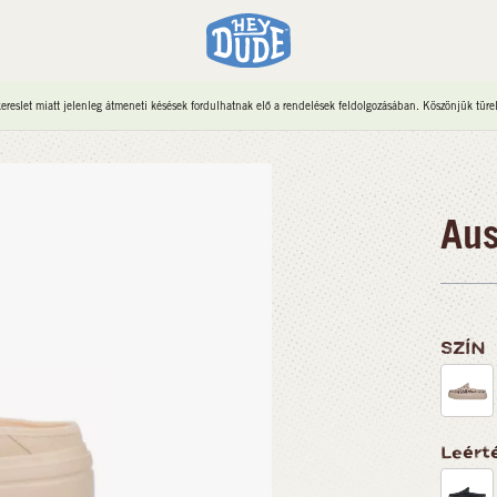
reslet miatt jelenleg átmeneti késések fordulhatnak elő a rendelések feldolgozásában. Köszönjük türe
Aus
SZÍN
Leérté