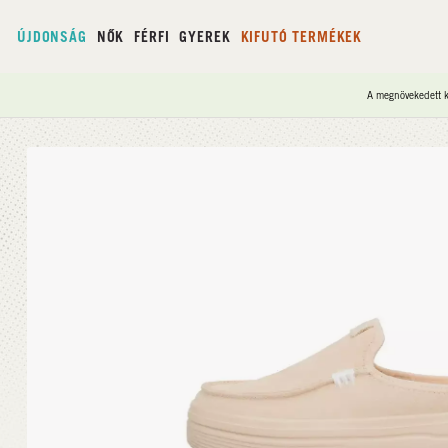
ÚJDONSÁG
NŐK
FÉRFI
GYEREK
KIFUTÓ TERMÉKEK
A megnövekedett ke
Kezdőlap
/
Austin Lift Classic