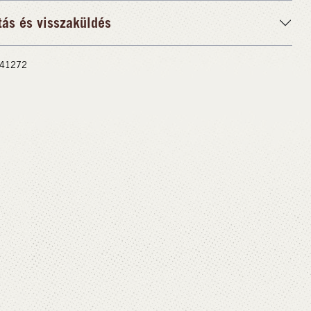
tás és visszaküldés
 #41272