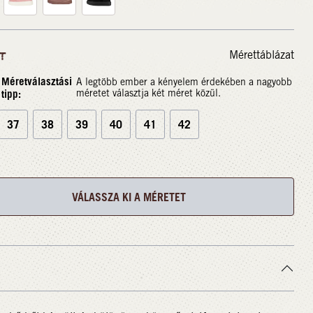
Mérettáblázat
T
Méretválasztási
A legtöbb ember a kényelem érdekében a nagyobb
tipp:
méretet választja két méret közül.
37
38
39
40
41
42
VÁLASSZA KI A MÉRETET