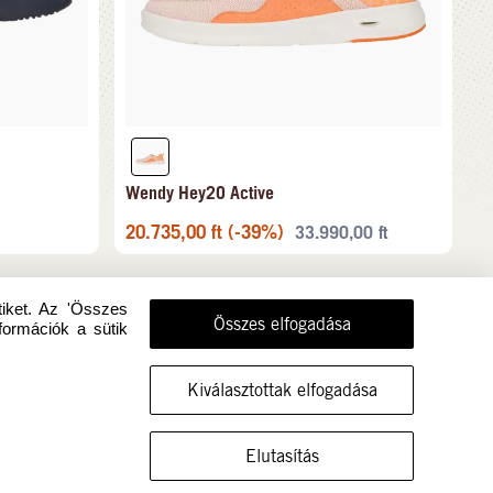
Wendy Hey2O Active
20.735,00
ft
(-39%)
33.990,00
ft
tiket. Az 'Összes
Összes elfogadása
formációk a sütik
Kiválasztottak elfogadása
MUTASSA A CIPŐT EBBEN A MÉRETBEN
Elutasítás