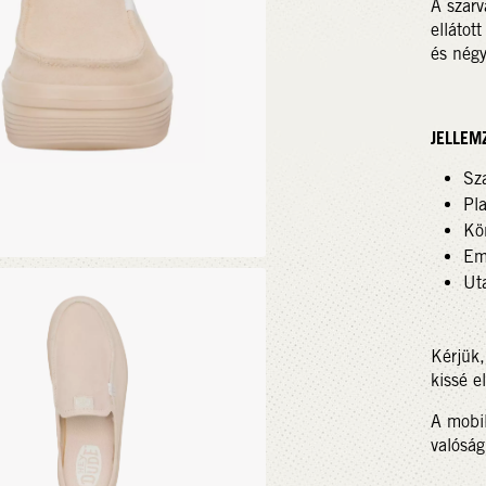
A szarv
ellátot
és négy
JELLEM
Sza
Pl
Kö
Em
Ut
Kérjük,
kissé e
A mobil
valóság