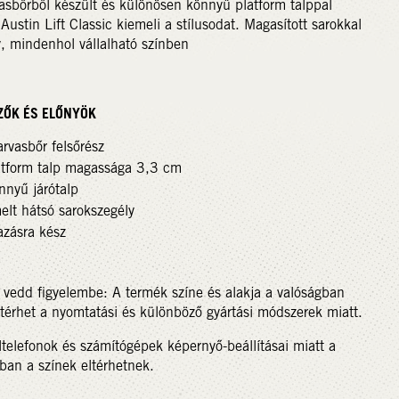
asbőrből készült és különösen könnyű platform talppal
t Austin Lift Classic kiemeli a stílusodat. Magasított sarokkal
, mindenhol vállalható színben
ZŐK ÉS ELŐNYÖK
rvasbőr felsőrész
atform talp magassága 3,3 cm
nnyű járótalp
elt hátsó sarokszegély
azásra kész
 vedd figyelembe: A termék színe és alakja a valóságban
ltérhet a nyomtatási és különböző gyártási módszerek miatt.
telefonok és számítógépek képernyő-beállításai miatt a
ban a színek eltérhetnek.