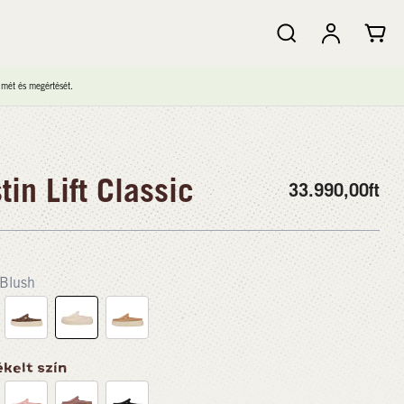
lmét és megértését.
tin Lift Classic
33.990,00
ft
Blush
kelt szín