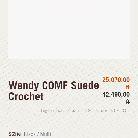
25.070,00
Wendy COMF Suede
ft
Crochet
42.490,00
ft
Legalacsonyabb ár az elmúlt 30 napban:
25.070,00
ft
SZÍN
Black / Multi