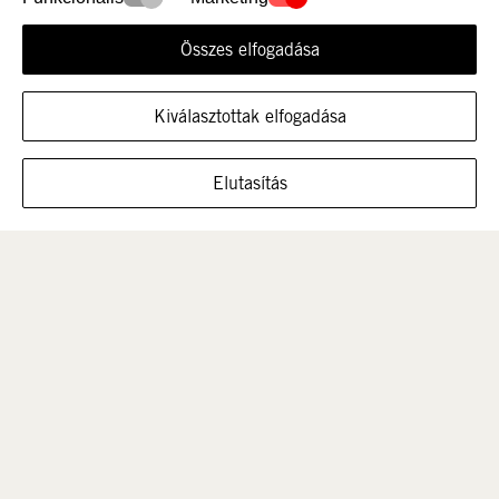
Összes elfogadása
Újdonság
Nők
Kiválasztottak elfogadása
MUTASSA A CIPŐT EBBEN A MÉRETBEN
Elutasítás
Férfi
Gyerek