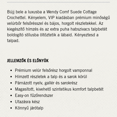
Bújj bele a luxusba a Wendy Comf Suede Cottage
Crochettel. Kényelem, VIP kiadásban prémium minőségű
velúrbőr felsőrésszel és bájos, horgolt részletekkel. Az
kiegészítő hímzés és az extra puha habszivacs talpbetét
boldogító stílusba öltöztetik a lábaid. Kényeztesd a
talpad.
JELLEMZŐK ÉS ELŐNYÖK
Prémium velúr felsőrész horgolt vamponnal
Hímzett részletek a talp és a sarok körül
Párnázott nyelv, gallér és sarokrész
Magasított, kivehető szintetikus komfort talpbetét
Easy-on fűzőrendszer
Utazásra kész
Könnyű járótalp