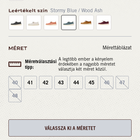
Leértékelt szín
Stormy Blue / Wood Ash
Mérettáblázat
MÉRET
A legtöbb ember a kényelem
Méretválasztási
érdekében a nagyobb méretet
tipp:
választja két méret közül.
40
41
42
43
44
45
46
47
48
VÁLASSZA KI A MÉRETET