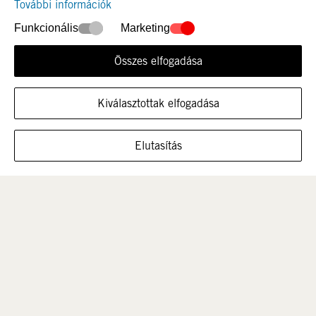
További információk
Funkcionális
Marketing
Összes elfogadása
Újdonság
Nők
Kiválasztottak elfogadása
MUTASSA A CIPŐT EBBEN A MÉRETBEN
Elutasítás
Férfi
Gyerek