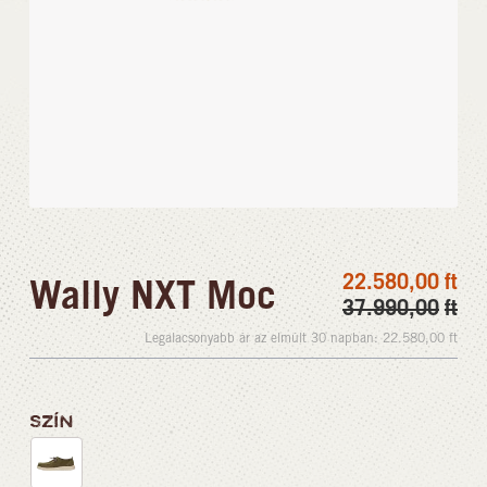
22.580,00
ft
Wally NXT Moc
37.990,00
ft
Legalacsonyabb ár az elmúlt 30 napban:
22.580,00
ft
SZÍN