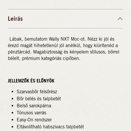
Leírás
Lábak, bemutatom Wally NXT Moc-ot. Nézz ki jól és
érezd magát hihetetlenül jól anélkül, hogy kiürítenéd a
pénztárcád. Magabiztosság és kényelem stílusos, bőrrel
bélelt, prémium kategóriás cipőben.
JELLEMZŐK ÉS ELŐNYÖK
Szarvasbőr felsőrész
Bőr bélés és talpbetét
Belső sarokpárna
Tónusos varrás
Easy-On rendszer
Eltávolítható habszivacs talpbetét