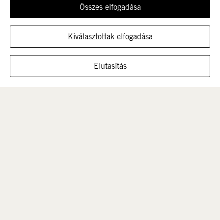
Összes elfogadása
Újdonság
Nők
Kiválasztottak elfogadása
MUTASSA A CIPŐT EBBEN A MÉRETBEN
Elutasítás
Férfi
Gyerek