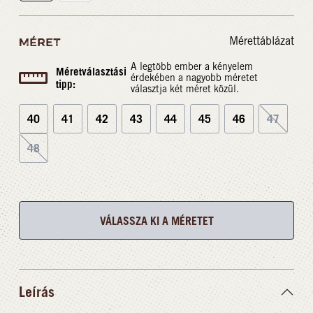
Mérettáblázat
MÉRET
A legtöbb ember a kényelem
Méretválasztási
érdekében a nagyobb méretet
tipp:
választja két méret közül.
40
41
42
43
44
45
46
47
48
VÁLASSZA KI A MÉRETET
Leírás