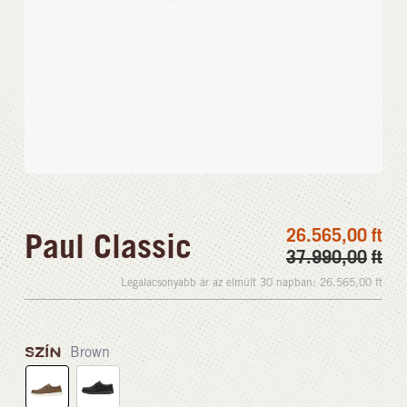
26.565,00
ft
Paul Classic
37.990,00
ft
Legalacsonyabb ár az elmúlt 30 napban:
26.565,00
ft
SZÍN
Brown