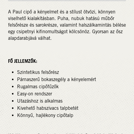
A Paul cipő a kényelmet és a stílust ötvözi, könnyen
viselhető kialakításban. Puha, nubuk hatású műbőr
felsőrésze és sarokrésze, valamint halszálkamintás bélése
egy csipetnyi kifinomultságot kölcsönöz. Gyorsan az ősz
alapdarabjává válhat.
FŐ JELLEMZŐK:
Szintetikus felsőrész
Párnaszerű bokaszegély a kényelemért
Rugalmas cipőfűzők
Easy-on rendszer
Utazáshoz is alkalmas
Kivehető habszivacs talpbetét
Könnyű, hajlékony cipőtalp