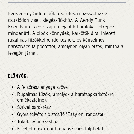
Ezek a HeyDude cipők tökéletesen passzolnak a
csuklódon viselt kiegészítőkhöz. A Wendy Funk
Friendship Lace dizájn a legjobb barátokat jelképezi
mindenütt. A cipők könnyűek, karkötők által ihletett
rugalmas fűzőkkel rendelkeznek, és kényelmes
habszivacs talpbetéttel, amelyben olyan érzés, mintha a
levegőn járnál.
ELŐNYÖK:
A felsőrész anyaga szövet
Rugalmas fűzők, amelyek a barátságkarkötőkre
emlékeztetnek
Szövet sarokrész
Gyors felvételt biztosító 'Easy-on' rendszer
Tökéletes utazáshoz
Kivehető, extra puha habszivacs talpbetét