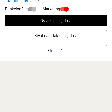
További információk
Funkcionális
Marketing
Összes elfogadása
Újdonság
Nők
Kiválasztottak elfogadása
MUTASSA A CIPŐT EBBEN A MÉRETBEN
Elutasítás
Férfi
Gyerek