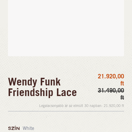
21.920,00
Wendy Funk
ft
Friendship Lace
31.490,00
ft
Legalacsonyabb ár az elmúlt 30 napban:
21.920,00
ft
SZÍN
White