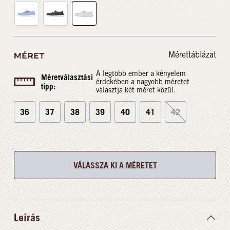
Mérettáblázat
MÉRET
A legtöbb ember a kényelem
Méretválasztási
érdekében a nagyobb méretet
tipp:
választja két méret közül.
36
37
38
39
40
41
42
VÁLASSZA KI A MÉRETET
Leírás