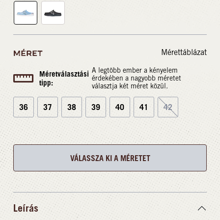
Mérettáblázat
MÉRET
A legtöbb ember a kényelem
Méretválasztási
érdekében a nagyobb méretet
tipp:
választja két méret közül.
36
37
38
39
40
41
42
VÁLASSZA KI A MÉRETET
Leírás