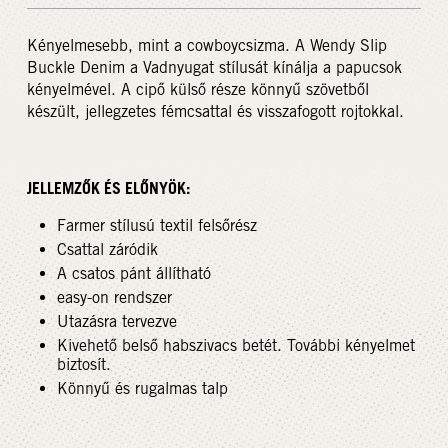
Kényelmesebb, mint a cowboycsizma. A Wendy Slip
Buckle Denim a Vadnyugat stílusát kínálja a papucsok
kényelmével. A cipő külső része könnyű szövetből
készült, jellegzetes fémcsattal és visszafogott rojtokkal.
JELLEMZŐK ÉS ELŐNYÖK:
Farmer stílusú textil felsőrész
Csattal záródik
A csatos pánt állítható
easy-on rendszer
Utazásra tervezve
Kivehető belső habszivacs betét. További kényelmet
biztosít.
Könnyű és rugalmas talp