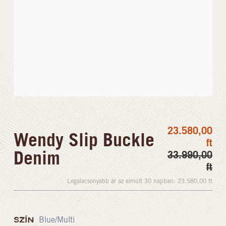
23.580,00
Wendy Slip Buckle
ft
Denim
33.990,00
ft
Legalacsonyabb ár az elmúlt 30 napban:
23.580,00
ft
SZÍN
Blue/Multi