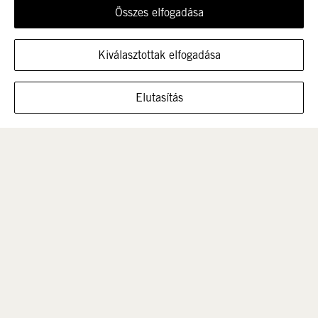
Összes elfogadása
Újdonság
Nők
Kiválasztottak elfogadása
MUTASSA A CIPŐT EBBEN A MÉRETBEN
Elutasítás
Férfi
Gyerek