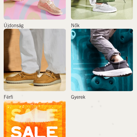
Újdonság
Nők
Férfi
Gyerek