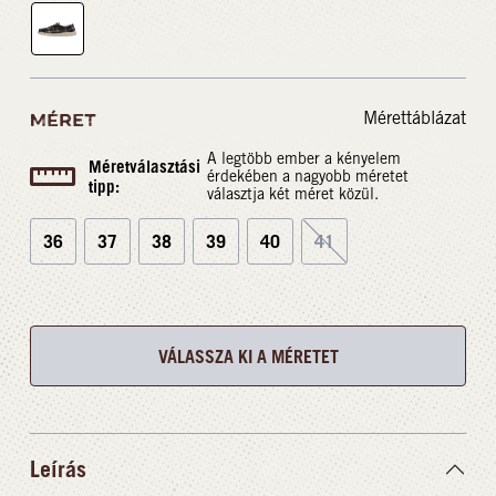
Mérettáblázat
MÉRET
A legtöbb ember a kényelem
Méretválasztási
érdekében a nagyobb méretet
tipp:
választja két méret közül.
36
37
38
39
40
41
VÁLASSZA KI A MÉRETET
Leírás