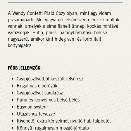
A Wendy Confetti Plaid Cozy olyan, mint egy vidám
pizsamaparti. Meleg gyapjú felsőrészén élénk színfoltok
vannak, amelyek a sima flanelt ünnepi kockás mintává
varázsolják. Puha, plüss, báránybőrhatású bélése
nagyszerű, amikor kint hideg van, és forró italt
kortyolgatsz.
FŐBB JELLEMZŐK:
Gyapjúszövetből készült felsőrész
Rugalmas cipőfűzők
Gyapjúszövet sarokrész
Puha és kényelmes belső bélés
Easy-on system
Utazáshoz tervezve
Kivehető, extra kényelmet nyújtó hab talpbetét
Könnyű, rugalmasan mozgó járótalp