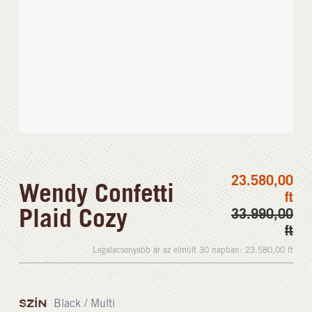
23.580,00
Wendy Confetti
ft
Plaid Cozy
33.990,00
ft
Legalacsonyabb ár az elmúlt 30 napban:
23.580,00
ft
SZÍN
Black / Multi