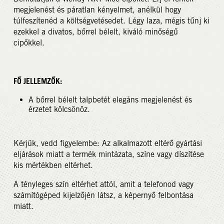
megjelenést és páratlan kényelmet, anélkül hogy
túlfeszítenéd a költségvetésedet. Légy laza, mégis tűnj ki
ezekkel a divatos, bőrrel bélelt, kiváló minőségű
cipőkkel.
FŐ JELLEMZŐK:
A bőrrel bélelt talpbetét elegáns megjelenést és
érzetet kölcsönöz.
Kérjük, vedd figyelembe: Az alkalmazott eltérő gyártási
eljárások miatt a termék mintázata, színe vagy díszítése
kis mértékben eltérhet.
A tényleges szín eltérhet attól, amit a telefonod vagy
számítógéped kijelzőjén látsz, a képernyő felbontása
miatt.