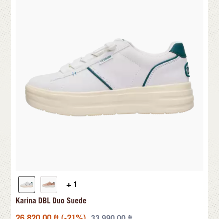
+ 1
Karina DBL Duo Suede
26.820,00
ft
(-21%)
33.990,00
ft