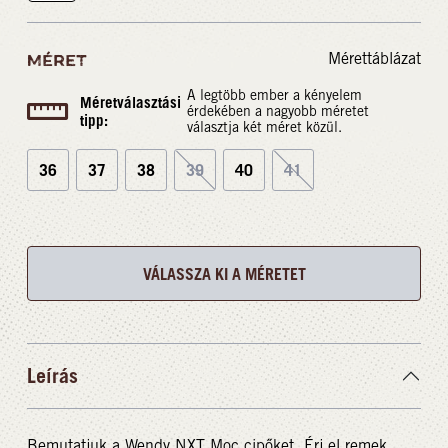
Mérettáblázat
MÉRET
A legtöbb ember a kényelem
Méretválasztási
érdekében a nagyobb méretet
tipp:
választja két méret közül.
36
37
38
39
40
41
VÁLASSZA KI A MÉRETET
Leírás
Bemutatjuk a Wendy NXT Moc cipőket. Érj el remek