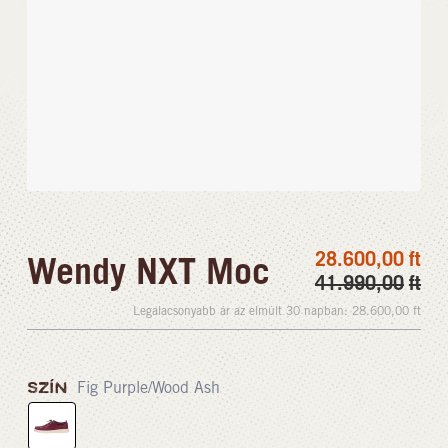
28.600,00
ft
Wendy NXT Moc
41.990,00
ft
Legalacsonyabb ár az elmúlt 30 napban:
28.600,00
ft
SZÍN
Fig Purple/Wood Ash