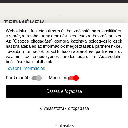
TERMÉKEK
Weboldalunk funkcionalitásra és használhatóságra, analitikára,
személyre szabott tartalomra és hirdetésekre használ sütiket.
Az 'Összes elfogadása' gombra kattintva beleegyezik ezek
használatába és az információk megosztásába partnereinkkel.
További információk a sütik használatáról és partnereinkről,
valamint az engedélyének módosításáról a 'Adatvédelmi
beállításokban' találhatók.
További információk
Funkcionális
Marketing
Összes elfogadása
Újdonság
Nők
Kiválasztottak elfogadása
MUTASSA A CIPŐT EBBEN A MÉRETBEN
Elutasítás