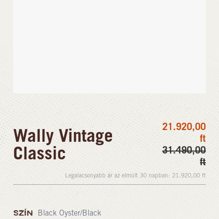
21.920,00
Wally Vintage
ft
Classic
31.490,00
ft
Legalacsonyabb ár az elmúlt 30 napban:
21.920,00
ft
SZÍN
Black Oyster/Black