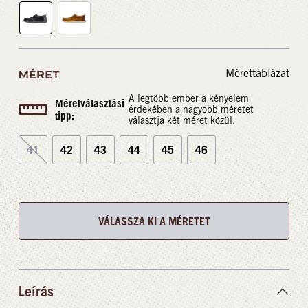
Mérettáblázat
MÉRET
A legtöbb ember a kényelem
Méretválasztási
érdekében a nagyobb méretet
tipp:
választja két méret közül.
41
42
43
44
45
46
VÁLASSZA KI A MÉRETET
Leírás