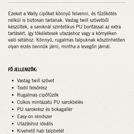
Ezeket a Wally cipőket könnyű felvenni, és fűzőkötés
nélkül is biztosan tartanak. Vastag twill szövetből
készültek, a saroknál szintetikus PU borítással az extra
tartásért, így tökéletesek utazáshoz vagy a környéken
való sétához. Könnyű, rugalmas talpuknak köszönhetően
olyan érzés bennük járni, mintha a levegőn járnál.
FŐ JELLEMZŐK:
Vastag twill szövet
Textil felsőrész
Rugalmas cipőfűzők
Csíkos mintázatú PU sarokbélés
PU sarokrész és bokagallér
Easy-on rendszer
Utazáshoz ideális
Kivehető hab talpbetét