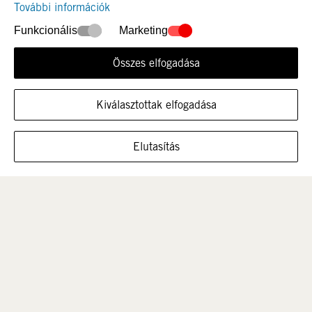
További információk
Funkcionális
Marketing
Összes elfogadása
Újdonság
Nők
Kiválasztottak elfogadása
MUTASSA A CIPŐT EBBEN A MÉRETBEN
Elutasítás
Férfi
Gyerek