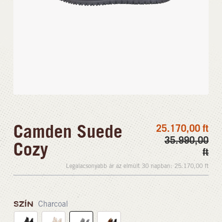
Camden Suede
25.170,00
ft
35.990,00
Cozy
ft
Legalacsonyabb ár az elmúlt 30 napban:
25.170,00
ft
SZÍN
Charcoal