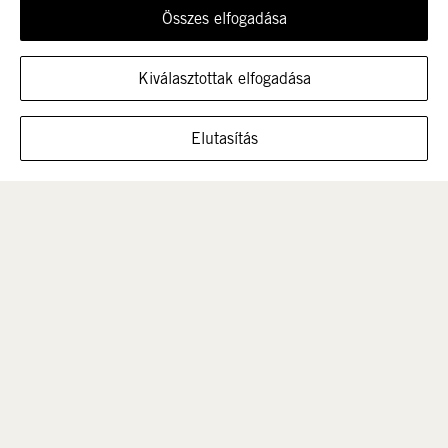
Összes elfogadása
Újdonság
Nők
Kiválasztottak elfogadása
MUTASSA A CIPŐT EBBEN A MÉRETBEN
Elutasítás
Férfi
Gyerek