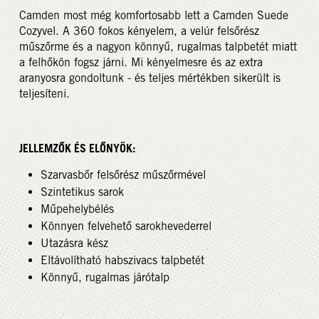
Camden most még komfortosabb lett a Camden Suede
Cozyvel. A 360 fokos kényelem, a velúr felsőrész
műszőrme és a nagyon könnyű, rugalmas talpbetét miatt
a felhőkön fogsz járni. Mi kényelmesre és az extra
aranyosra gondoltunk - és teljes mértékben sikerült is
teljesíteni.
JELLEMZŐK ÉS ELŐNYÖK:
Szarvasbőr felsőrész műszőrmével
Szintetikus sarok
Műpehelybélés
Könnyen felvehető sarokhevederrel
Utazásra kész
Eltávolítható habszivacs talpbetét
Könnyű, rugalmas járótalp