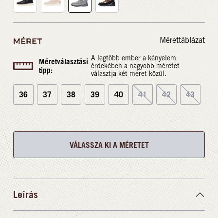
Mérettáblázat
MÉRET
A legtöbb ember a kényelem
Méretválasztási
érdekében a nagyobb méretet
tipp:
választja két méret közül.
36
37
38
39
40
41
42
43
VÁLASSZA KI A MÉRETET
Leírás