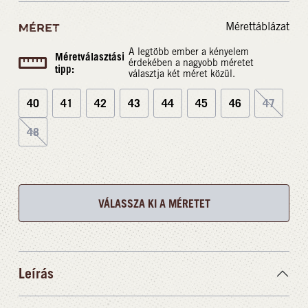
Mérettáblázat
MÉRET
A legtöbb ember a kényelem
Méretválasztási
érdekében a nagyobb méretet
tipp:
választja két méret közül.
40
41
42
43
44
45
46
47
48
VÁLASSZA KI A MÉRETET
Leírás