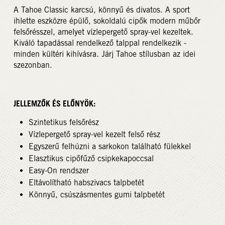
A Tahoe Classic karcsú, könnyű és divatos. A sport
ihlette eszközre épülő, sokoldalú cipők modern műbőr
felsőrésszel, amelyet vízlepergető spray-vel kezeltek.
Kiváló tapadással rendelkező talppal rendelkezik -
minden kültéri kihívásra. Járj Tahoe stílusban az idei
szezonban.
JELLEMZŐK ÉS ELŐNYÖK:
Szintetikus felsőrész
Vízlepergető spray-vel kezelt felső rész
Egyszerű felhúzni a sarkokon található fülekkel
Elasztikus cipőfűző csipkekapoccsal
Easy-On rendszer
Eltávolítható habszivacs talpbetét
Könnyű, csúszásmentes gumi talpbetét