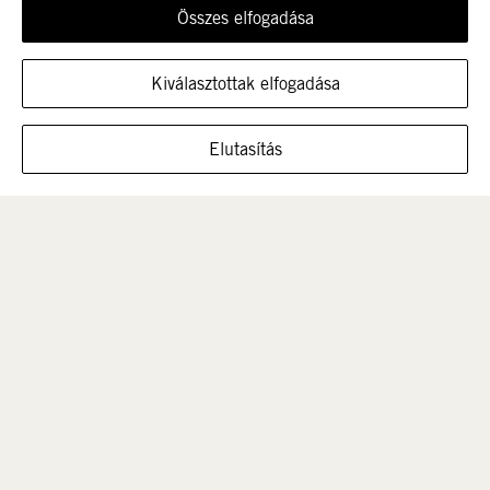
Összes elfogadása
Újdonság
Nők
Kiválasztottak elfogadása
MUTASSA A CIPŐT EBBEN A MÉRETBEN
Elutasítás
Férfi
Gyerek