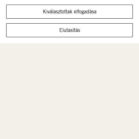
Kiválasztottak elfogadása
MUTASSA A CIPŐT EBBEN A MÉRETBEN
Elutasítás
Férfi
Gyerek