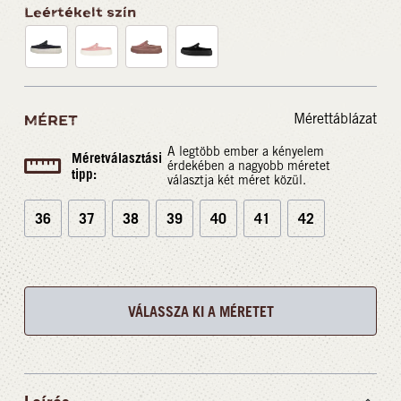
Leértékelt szín
Mérettáblázat
MÉRET
A legtöbb ember a kényelem
Méretválasztási
érdekében a nagyobb méretet
tipp:
választja két méret közül.
36
37
38
39
40
41
42
VÁLASSZA KI A MÉRETET