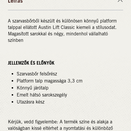
Leírás
A szarvasbőrből készült és különösen könnyű platform
talppal ellátott Austin Lift Classic kiemeli a stílusodat.
Magasított sarokkal és négy, mindenhol vállalható
színben
JELLEMZŐK ÉS ELŐNYÖK
Szarvasbőr felsőrész
Platform talp magassága 3,3 cm
Könnyű járótalp
Emelt hátsó sarokszegély
Utazásra kész
Kérjük, vedd figyelembe: A termék színe és alakja a
valóságban kissé eltérhet a nyomtatási és különböző