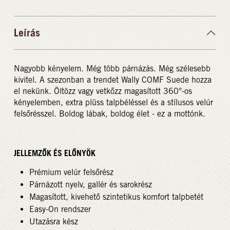
Leírás
Nagyobb kényelem. Még több párnázás. Még szélesebb
kivitel. A szezonban a trendet Wally COMF Suede hozza
el nekünk. Öltözz vagy vetkőzz magasított 360°-os
kényelemben, extra plüss talpbéléssel és a stílusos velúr
felsőrésszel. Boldog lábak, boldog élet - ez a mottónk.
JELLEMZŐK ÉS ELŐNYÖK
Prémium velúr felsőrész
Párnázott nyelv, gallér és sarokrész
Magasított, kivehető szintetikus komfort talpbetét
Easy-On rendszer
Utazásra kész