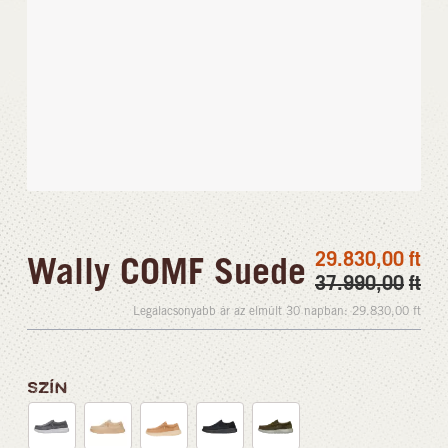
29.830,00
ft
Wally COMF Suede
37.990,00
ft
Legalacsonyabb ár az elmúlt 30 napban:
29.830,00
ft
SZÍN