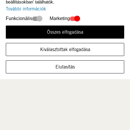
beállításokban' találhatók.
További információk
Funkcionális
Marketing
Összes elfogadása
Újdonság
Nők
Kiválasztottak elfogadása
MUTASSA A CIPŐT EBBEN A MÉRETBEN
Elutasítás
Férfi
Gyerek