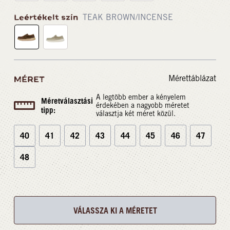
Leértékelt szín
TEAK BROWN/INCENSE
Mérettáblázat
MÉRET
A legtöbb ember a kényelem
Méretválasztási
érdekében a nagyobb méretet
tipp:
választja két méret közül.
40
41
42
43
44
45
46
47
48
VÁLASSZA KI A MÉRETET