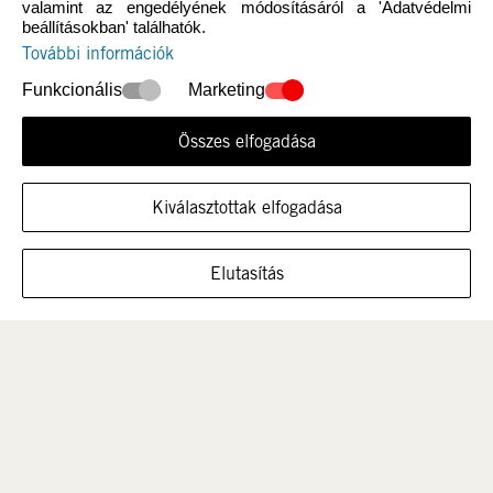
valamint az engedélyének módosításáról a 'Adatvédelmi
beállításokban' találhatók.
További információk
Funkcionális
Marketing
Összes elfogadása
Újdonság
Nők
Kiválasztottak elfogadása
MUTASSA A CIPŐT EBBEN A MÉRETBEN
Elutasítás
Férfi
Gyerek