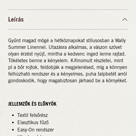
Leírás
Gyűrd magad mögé a hétköznapokat stílusosban a Wally
Summer Linennel. Utazásra alkalmas, a vászon szövet
olyan érzést nyújt, mintha a kedvenc inged lenne rajtad.
Tökéletes benne a kényelem. Kifinomult részletei, mint
pl a bőr rojtok, feldobják a megjelenésed, míg a könnyen
felhúzható rendszer és a kényelmes, puha talpbetét arról
gondoskodik, hogy magabiztosan járhasd be a környéket.
JELLEMZŐK ÉS ELŐNYÖK
Textil felsőrész
Elasztikus fűző
Easy-On rendszer