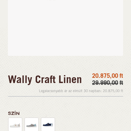
20.875,00
ft
Wally Craft Linen
29.990,00
ft
Legalacsonyabb ár az elmúlt 30 napban:
20.875,00
ft
SZÍN