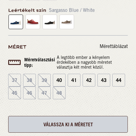
Leértékelt szín
Sargasso Blue / White
Mérettáblázat
MÉRET
A legtöbb ember a kényelem
Méretválasztási
érdekében a nagyobb méretet
tipp:
választja két méret közül.
37
38
39
40
41
42
43
44
45
46
47
48
VÁLASSZA KI A MÉRETET