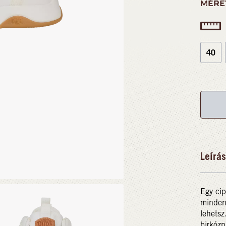
MÉRE
40
Leírás
Egy cip
minden 
lehetsz
birkózn