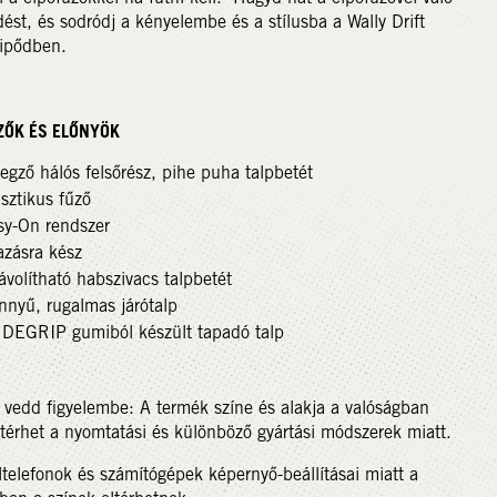
ést, és sodródj a kényelembe és a stílusba a Wally Drift
ipődben.
ZŐK ÉS ELŐNYÖK
egző hálós felsőrész, pihe puha talpbetét
sztikus fűző
sy-On rendszer
azásra kész
ávolítható habszivacs talpbetét
nnyű, rugalmas járótalp
DEGRIP gumiból készült tapadó talp
 vedd figyelembe: A termék színe és alakja a valóságban
ltérhet a nyomtatási és különböző gyártási módszerek miatt.
telefonok és számítógépek képernyő-beállításai miatt a