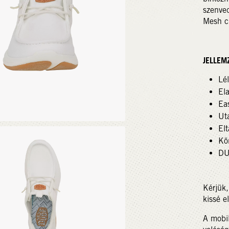
szenved
Mesh c
JELLEM
Lél
Ela
Ea
Ut
Elt
Kö
DU
Kérjük,
kissé e
A mobil