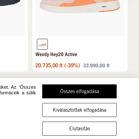
Wendy Hey2O Active
20.735,00
ft
(-39%)
33.990,00
ft
tiket. Az 'Összes
Összes elfogadása
formációk a sütik
Kiválasztottak elfogadása
MUTASSA A CIPŐT EBBEN A MÉRETBEN
Elutasítás