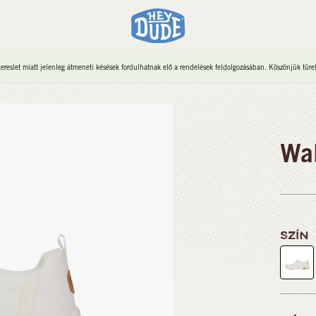
reslet miatt jelenleg átmeneti késések fordulhatnak elő a rendelések feldolgozásában. Köszönjük türe
Wal
SZÍN