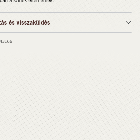
ban a színek eltérhetnek.
tás és visszaküldés
 #43165