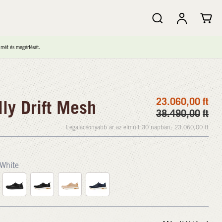
lmét és megértését.
23.060,00
ft
ly Drift Mesh
38.490,00
ft
Legalacsonyabb ár az elmúlt 30 napban:
23.060,00
ft
White