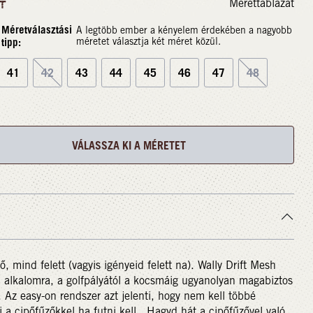
Mérettáblázat
T
Méretválasztási
A legtöbb ember a kényelem érdekében a nagyobb
tipp:
méretet választja két méret közül.
41
42
43
44
45
46
47
48
VÁLASSZA KI A MÉRETET
ő, mind felett (vagyis igényeid felett na). Wally Drift Mesh
alkalomra, a golfpályától a kocsmáig ugyanolyan magabiztos
. Az easy-on rendszer azt jelenti, hogy nem kell többé
i a cipőfűzőkkel ha futni kell. Hagyd hát a cipőfűzővel való