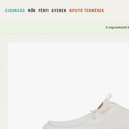
ÚJDONSÁG
NŐK
FÉRFI
GYEREK
KIFUTÓ TERMÉKEK
A megnövekedett ke
Kezdőlap
/
Wally Drift Mesh