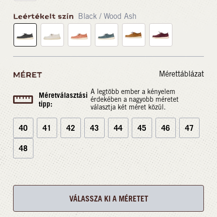
Leértékelt szín
Black / Wood Ash
Mérettáblázat
MÉRET
A legtöbb ember a kényelem
Méretválasztási
érdekében a nagyobb méretet
tipp:
választja két méret közül.
40
41
42
43
44
45
46
47
48
VÁLASSZA KI A MÉRETET