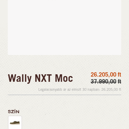
26.205,00
ft
Wally NXT Moc
37.990,00
ft
Legalacsonyabb ár az elmúlt 30 napban:
26.205,00
ft
SZÍN