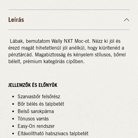
Leírás
Lábak, bemutatom Wally NXT Moc-ot. Nézz ki jól és
érezd magát hihetetlenül jól anélkül, hogy kiürítenéd a
pénztárcád. Magabiztosság és kényelem stílusos, bőrrel
bélelt, prémium kategóriás cipőben.
JELLEMZŐK ÉS ELŐNYÖK
Szarvasbőr felsőrész
Bőr bélés és talpbetét
Belső sarokpárna
Tónusos varrás
Easy-On rendszer
Eltávolítható habszivacs talpbetét