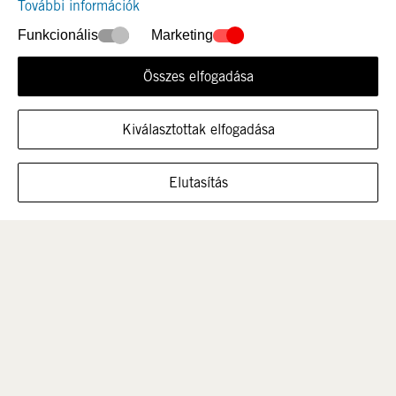
További információk
Funkcionális
Marketing
Összes elfogadása
Újdonság
Nők
Kiválasztottak elfogadása
MUTASSA A CIPŐT EBBEN A MÉRETBEN
Elutasítás
Férfi
Gyerek