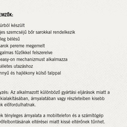
LEMZŐK:
úrból készült
jes szemcséjű bőr sarokkal rendelkezik
leg bélésű
sarok pereme megemelt
galmas fűzőkkel felszerelve
 easy-on mechanizmust alkalmazza
kéletes utazáshoz
nnyű és hajlékony külső talppal
zés: Az alkalmazott különböző gyártási eljárások miatt a
kialakításában, árnyalatában vagy részleteiben kisebb
ek előfordulhatnak.
k tényleges árnyalata a mobiltelefon és a számítógép
őfelbontásának eltérései miatt kissé eltérőnek tűnhet.