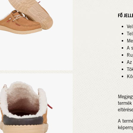
FŐ JEL
Vel
Tel
Me
A 
Ru
Az
Tö
Kö
Megjegy
termék 
eltérés
A termé
képerny