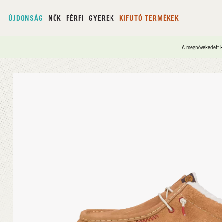
ÚJDONSÁG
NŐK
FÉRFI
GYEREK
KIFUTÓ TERMÉKEK
A megnövekedett ke
Kezdőlap
/
Wally Slip Warmth