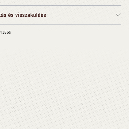
tás és visszaküldés
 #41869