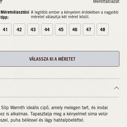
Mérettáblázat
T
Méretválasztási
A legtöbb ember a kényelem érdekében a nagyobb
tipp:
méretet választja két méret közül.
41
42
43
44
45
46
47
48
VÁLASSZA KI A MÉRETET
 Slip Warmth ideális cipő, amely melegen tart, és irodai
hez is alkalmas. Tapasztalja meg a kényelmet sima velúr
sszel, puha béléssel és lágy habtalpbetéttel.