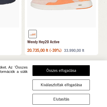
Wendy Hey2O Active
20.735,00
ft
(-39%)
33.990,00
ft
tiket. Az 'Összes
Összes elfogadása
formációk a sütik
Kiválasztottak elfogadása
MUTASSA A CIPŐT EBBEN A MÉRETBEN
Elutasítás