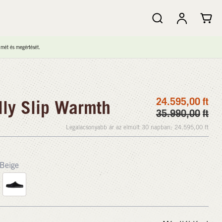
lmét és megértését.
24.595,00
ft
ly Slip Warmth
35.990,00
ft
Legalacsonyabb ár az elmúlt 30 napban:
24.595,00
ft
Beige