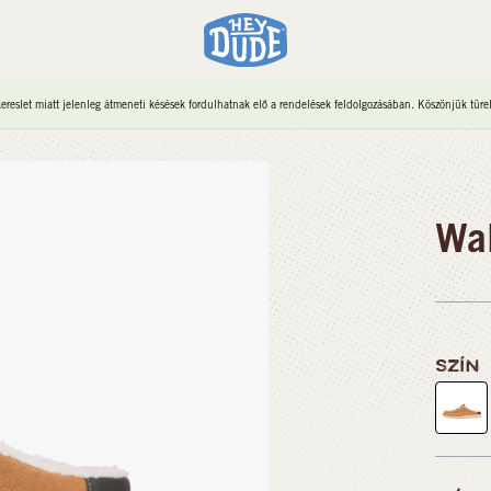
reslet miatt jelenleg átmeneti késések fordulhatnak elő a rendelések feldolgozásában. Köszönjük türe
Wal
SZÍN