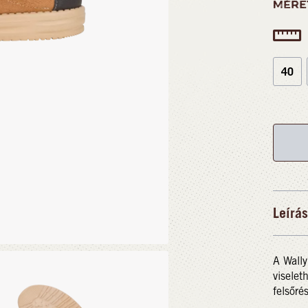
MÉRE
40
Leírás
A Wally
viselet
felsőré