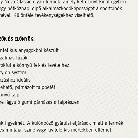
 Nova Classic olyan termék, amely két előnyt kínál egyben.
egy hétköznapi cipő alkalmazkodóképességét a sportcipők
ével. Különféle tevékenységekhez viselhető.
ZŐK ÉS ELŐNYÖK:
ntetikus anyagokból készült
galmas fűzők
okfül a könnyű fel- és levételhez
sy-on system
azáshoz ideális
ehető, párnázott talpbetét
nnyű talp
re lágyuló gumi párnázás a talprészen
uk figyelmét: A különböző gyártási eljárások miatt a termék
es mintája, színe vagy kivitele kis mértékben eltérhet.