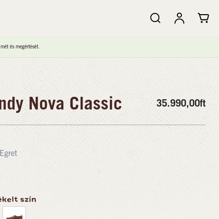
lmét és megértését.
dy Nova Classic
35.990,00
ft
Egret
kelt szín