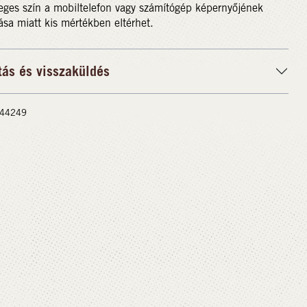
eges szín a mobiltelefon vagy számítógép képernyőjének
ása miatt kis mértékben eltérhet.
tás és visszaküldés
 #44249