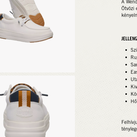
A Wendy
Ötvözi 
kényelm
JELLEM
Szi
Ru
Sar
Ea
Ut
Kiv
Kö
Hő
Felhívj
tényleg