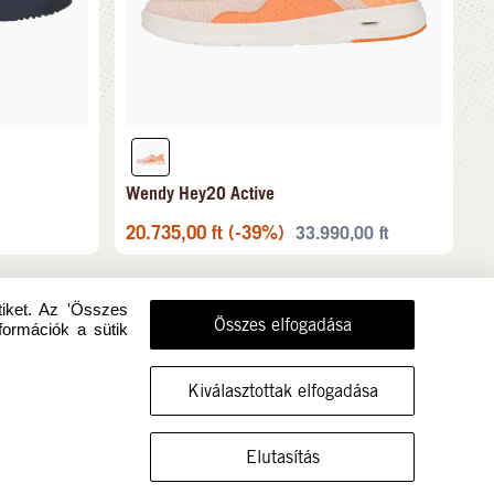
Wendy Hey2O Active
20.735,00
ft
(-39%)
33.990,00
ft
tiket. Az 'Összes
Összes elfogadása
formációk a sütik
Kiválasztottak elfogadása
MUTASSA A CIPŐT EBBEN A MÉRETBEN
Elutasítás