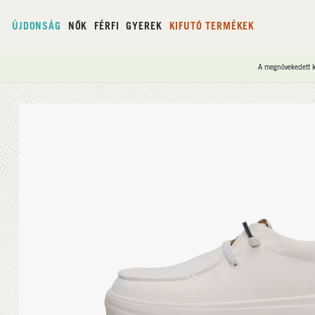
ÚJDONSÁG
NŐK
FÉRFI
GYEREK
KIFUTÓ TERMÉKEK
A megnövekedett ke
Kezdőlap
/
Wendy Nova Classic