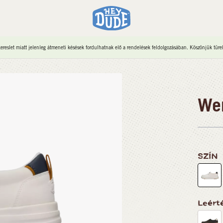
reslet miatt jelenleg átmeneti késések fordulhatnak elő a rendelések feldolgozásában. Köszönjük türe
Wen
SZÍN
Leérté