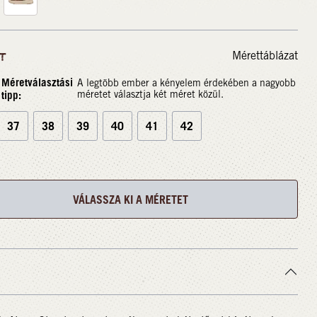
Mérettáblázat
T
Méretválasztási
A legtöbb ember a kényelem érdekében a nagyobb
tipp:
méretet választja két méret közül.
37
38
39
40
41
42
VÁLASSZA KI A MÉRETET