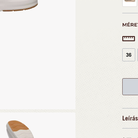
MÉRE
36
Leírás