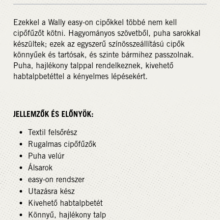
Ezekkel a Wally easy-on cipőkkel többé nem kell
cipőfűzőt kötni. Hagyományos szövetből, puha sarokkal
készültek; ezek az egyszerű színösszeállítású cipők
könnyűek és tartósak, és szinte bármihez passzolnak.
Puha, hajlékony talppal rendelkeznek, kivehető
habtalpbetéttel a kényelmes lépésekért.
JELLEMZŐK ÉS ELŐNYÖK:
Textil felsőrész
Rugalmas cipőfűzők
Puha velúr
Álsarok
easy-on rendszer
Utazásra kész
Kivehető habtalpbetét
Könnyű, hajlékony talp