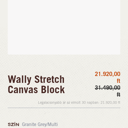
21.920,00
Wally Stretch
ft
Canvas Block
31.490,00
ft
Legalacsonyabb ár az elmúlt 30 napban:
21.920,00
ft
SZÍN
Granite Grey/Multi