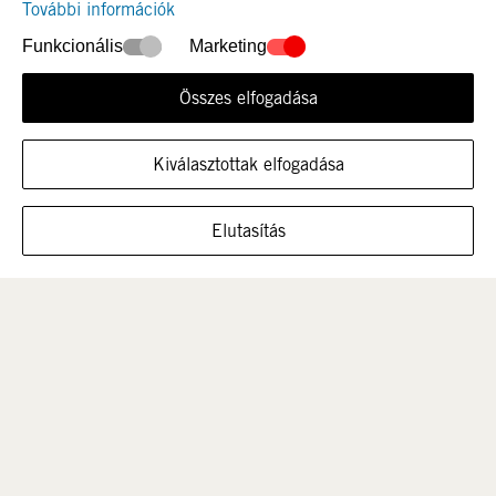
További információk
Funkcionális
Marketing
Összes elfogadása
Újdonság
Nők
Kiválasztottak elfogadása
MUTASSA A CIPŐT EBBEN A MÉRETBEN
Elutasítás
Férfi
Gyerek