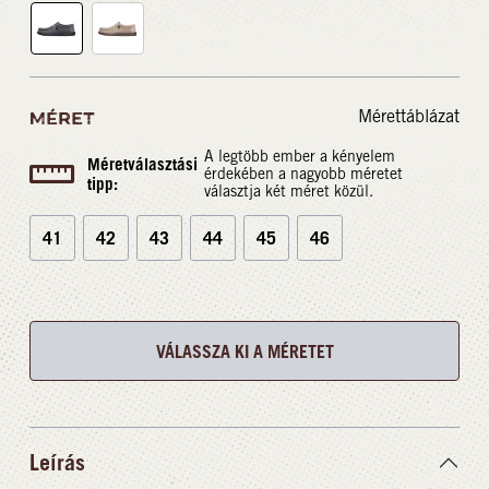
Mérettáblázat
MÉRET
A legtöbb ember a kényelem
Méretválasztási
érdekében a nagyobb méretet
tipp:
választja két méret közül.
41
42
43
44
45
46
VÁLASSZA KI A MÉRETET
Leírás