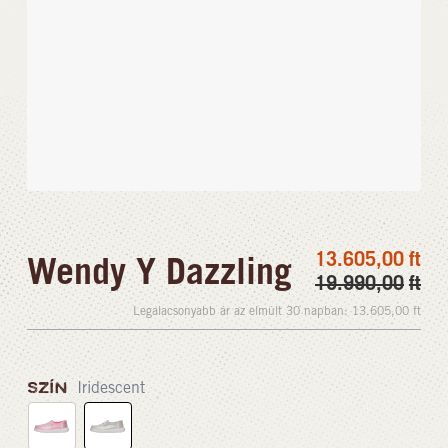
13.605,00
ft
Wendy Y Dazzling
19.990,00
ft
Legalacsonyabb ár az elmúlt 30 napban:
13.605,00
ft
SZÍN
Iridescent