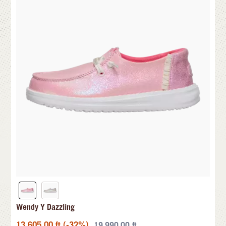
Wendy Y Dazzling
13.605,00
ft
(-32%)
19.990,00
ft