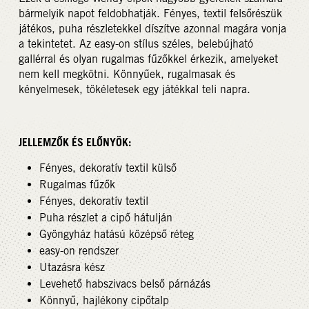
bármelyik napot feldobhatják. Fényes, textil felsőrészük
játékos, puha részletekkel díszítve azonnal magára vonja
a tekintetet. Az easy-on stílus széles, belebújható
gallérral és olyan rugalmas fűzőkkel érkezik, amelyeket
nem kell megkötni. Könnyűek, rugalmasak és
kényelmesek, tökéletesek egy játékkal teli napra.
JELLEMZŐK ÉS ELŐNYÖK:
Fényes, dekoratív textil külső
Rugalmas fűzők
Fényes, dekoratív textil
Puha részlet a cipő hátulján
Gyöngyház hatású középső réteg
easy-on rendszer
Utazásra kész
Levehető habszivacs belső párnázás
Könnyű, hajlékony cipőtalp