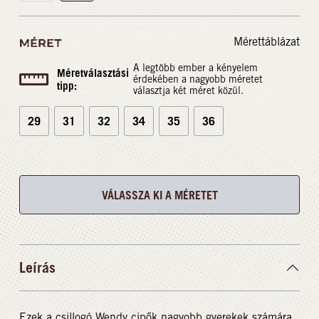
Mérettáblázat
MÉRET
A legtöbb ember a kényelem
Méretválasztási
érdekében a nagyobb méretet
tipp:
választja két méret közül.
29
31
32
34
35
36
VÁLASSZA KI A MÉRETET
Leírás
Ezek a csillogó Wendy cipők nagyobb gyerekek számára