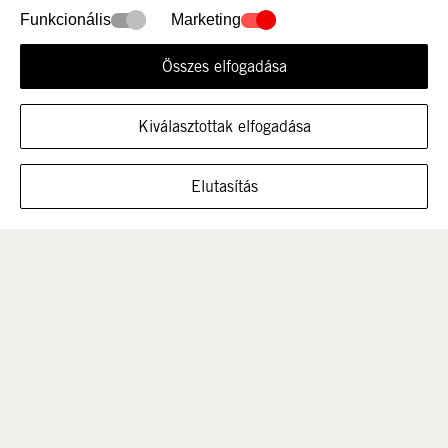
Funkcionális
Marketing
Összes elfogadása
Újdonság
Nők
Kiválasztottak elfogadása
MUTASSA A CIPŐT EBBEN A MÉRETBEN
Elutasítás
Férfi
Gyerek