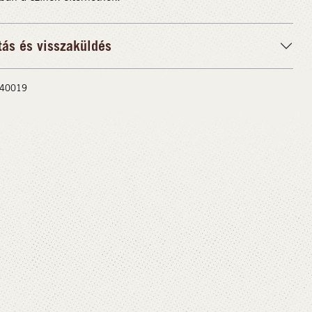
tás és visszaküldés
 #40019