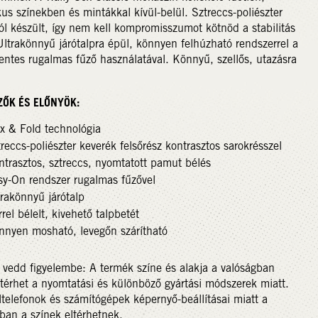
kus színekben és mintákkal kívül-belül. Sztreccs-poliészter
l készült, így nem kell kompromisszumot kötnöd a stabilitás
Ultrakönnyű járótalpra épül, könnyen felhúzható rendszerrel a
ntes rugalmas fűző használatával. Könnyű, szellős, utazásra
ZŐK ÉS ELŐNYÖK:
ex & Fold technológia
reccs-poliészter keverék felsőrész kontrasztos sarokrésszel
ntrasztos, sztreccs, nyomtatott pamut bélés
sy-On rendszer rugalmas fűzővel
rakönnyű járótalp
rel bélelt, kivehető talpbetét
nnyen mosható, levegőn szárítható
 vedd figyelembe: A termék színe és alakja a valóságban
ltérhet a nyomtatási és különböző gyártási módszerek miatt.
telefonok és számítógépek képernyő-beállításai miatt a
ban a színek eltérhetnek.