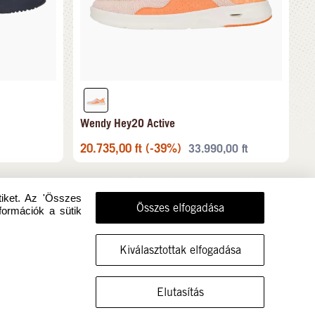
Wendy Hey2O Active
20.735,00
ft
(-39%)
33.990,00
ft
tiket. Az 'Összes
Összes elfogadása
formációk a sütik
Kiválasztottak elfogadása
MUTASSA A CIPŐT EBBEN A MÉRETBEN
Elutasítás