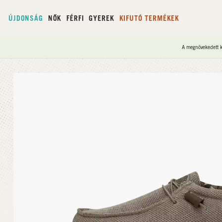
ÚJDONSÁG
NŐK
FÉRFI
GYEREK
KIFUTÓ TERMÉKEK
A megnövekedett ke
Kezdőlap
/
Wally Sox