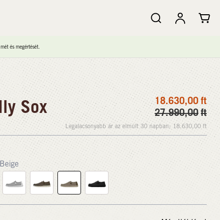
lmét és megértését.
18.630,00
ft
ly Sox
27.990,00
ft
Legalacsonyabb ár az elmúlt 30 napban:
18.630,00
ft
Beige