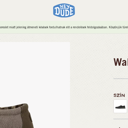
reslet miatt jelenleg átmeneti késések fordulhatnak elő a rendelések feldolgozásában. Köszönjük türe
Wal
SZÍN