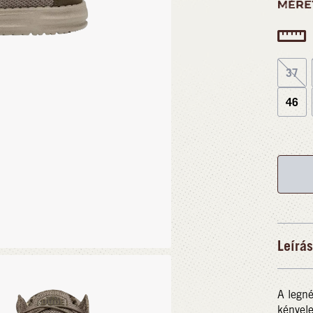
MÉRE
37
46
Leírás
A legné
kényele