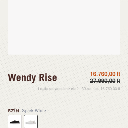
16.760,00
ft
Wendy Rise
27.990,00
ft
Legalacsonyabb ár az elmúlt 30 napban:
16.760,00
ft
SZÍN
Spark White