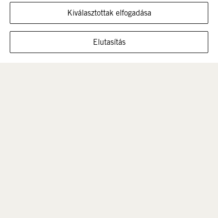
Kiválasztottak elfogadása
MUTASSA A CIPŐT EBBEN A MÉRETBEN
Elutasítás
Férfi
Gyerek