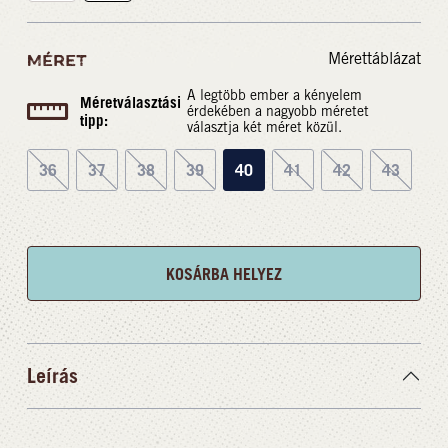
Mérettáblázat
MÉRET
A legtöbb ember a kényelem
Méretválasztási
érdekében a nagyobb méretet
tipp:
választja két méret közül.
36
37
38
39
40
41
42
43
KOSÁRBA HELYEZ
Leírás