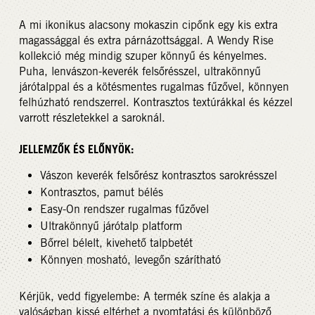
A mi ikonikus alacsony mokaszin cipőnk egy kis extra
magassággal és extra párnázottsággal. A Wendy Rise
kollekció még mindig szuper könnyű és kényelmes.
Puha, lenvászon-keverék felsőrésszel, ultrakönnyű
járótalppal és a kötésmentes rugalmas fűzővel, könnyen
felhúzható rendszerrel. Kontrasztos textúrákkal és kézzel
varrott részletekkel a saroknál.
JELLEMZŐK ÉS ELŐNYÖK:
Vászon keverék felsőrész kontrasztos sarokrésszel
Kontrasztos, pamut bélés
Easy-On rendszer rugalmas fűzővel
Ultrakönnyű járótalp platform
Bőrrel bélelt, kivehető talpbetét
Könnyen mosható, levegőn szárítható
Kérjük, vedd figyelembe: A termék színe és alakja a
valóságban kissé eltérhet a nyomtatási és különböző