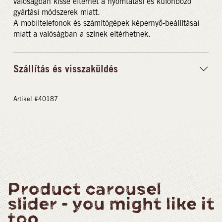
valóságban kissé eltérhet a nyomtatási és különböző
gyártási módszerek miatt.
A mobiltelefonok és számítógépek képernyő-beállításai
miatt a valóságban a színek eltérhetnek.
Szállítás és visszaküldés
Artikel #40187
Product carousel
slider - you might like it
too