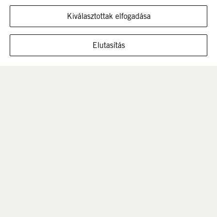
Kiválasztottak elfogadása
MUTASSA A CIPŐT EBBEN A MÉRETBEN
Elutasítás
Férfi
Gyerek