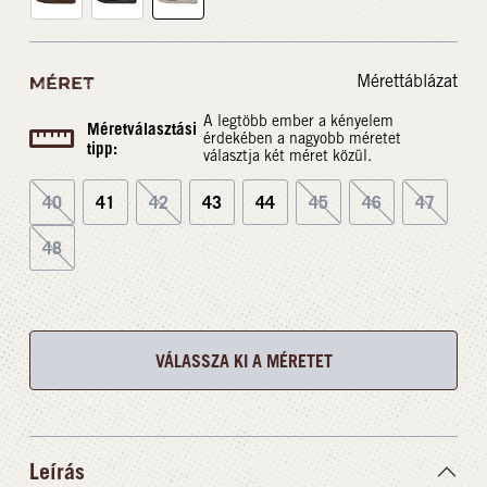
Mérettáblázat
MÉRET
A legtöbb ember a kényelem
Méretválasztási
érdekében a nagyobb méretet
tipp:
választja két méret közül.
40
41
42
43
44
45
46
47
48
VÁLASSZA KI A MÉRETET
Leírás