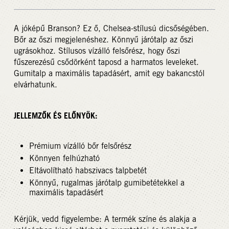
A jóképű Branson? Ez ő, Chelsea-stílusú dicsőségében.
Bőr az őszi megjelenéshez. Könnyű járótalp az őszi
ugrásokhoz. Stílusos vízálló felsőrész, hogy őszi
fűszerezésű csődörként taposd a harmatos leveleket.
Gumitalp a maximális tapadásért, amit egy bakancstól
elvárhatunk.
JELLEMZŐK ÉS ELŐNYÖK:
Prémium vízálló bőr felsőrész
Könnyen felhúzható
Eltávolítható habszivacs talpbetét
Könnyű, rugalmas járótalp gumibetétekkel a
maximális tapadásért
Kérjük, vedd figyelembe: A termék színe és alakja a