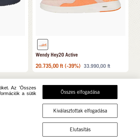
Wendy Hey2O Active
20.735,00
ft
(-39%)
33.990,00
ft
tiket. Az 'Összes
Összes elfogadása
formációk a sütik
Kiválasztottak elfogadása
MUTASSA A CIPŐT EBBEN A MÉRETBEN
Elutasítás