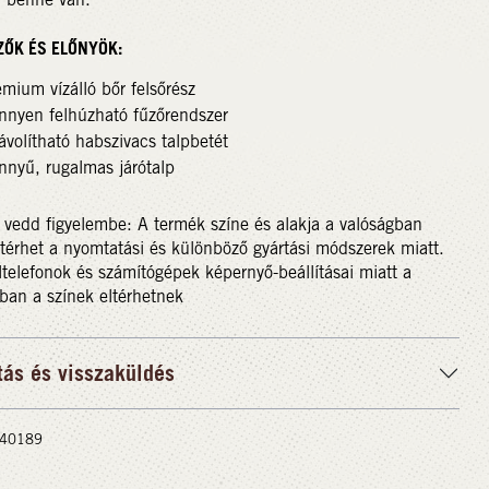
ZŐK ÉS ELŐNYÖK:
mium vízálló bőr felsőrész
nnyen felhúzható fűzőrendszer
ávolítható habszivacs talpbetét
nnyű, rugalmas járótalp
 vedd figyelembe: A termék színe és alakja a valóságban
ltérhet a nyomtatási és különböző gyártási módszerek miatt.
telefonok és számítógépek képernyő-beállításai miatt a
ban a színek eltérhetnek
tás és visszaküldés
 #40189