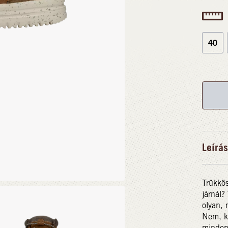
40
Leírás
Trükkös
járnál?
olyan, 
Nem, k
minden