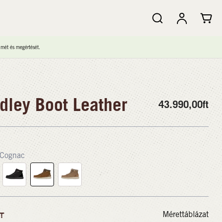
lmét és megértését.
dley Boot Leather
43.990,00
ft
Cognac
Mérettáblázat
T