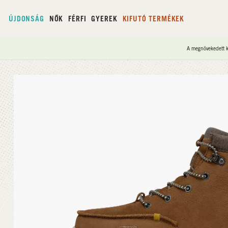
ÚJDONSÁG
NŐK
FÉRFI
GYEREK
KIFUTÓ TERMÉKEK
A megnövekedett ke
Kezdőlap
/
Bradley Boot Leather