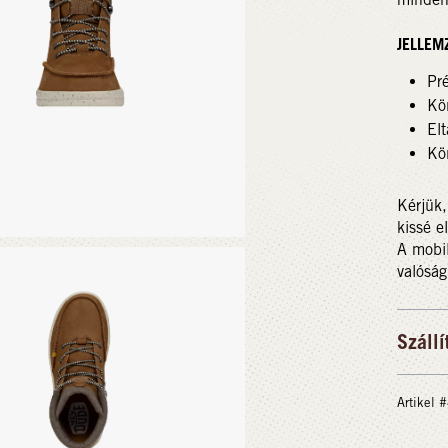
JELLEM
Pré
Kö
Elt
Kö
Kérjük,
kissé e
A mobil
valóság
Szállí
Artikel