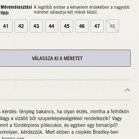
Méretválasztási
A legtöbb ember a kényelem érdekében a nagyobb
tipp:
méretet választja két méret közül.
41
42
43
44
45
46
47
48
VÁLASSZA KI A MÉRETET
 kérdés: tényleg bakancs, ha olyan érzés, mintha a felhőkön
 Vagy a vízálló bőr szuperképességekkel rendelkezik? Vagy
mint a tündérporos pillecukor, és egyben egy tornacipő?
omolyan, kérdezzük. Mert ebben a csipkés Bradley-ben
 benne van.