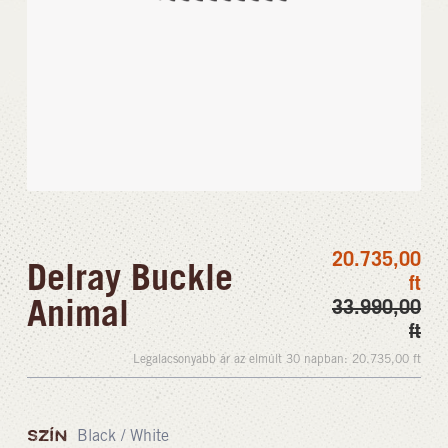
20.735,00
Delray Buckle
ft
Animal
33.990,00
ft
Legalacsonyabb ár az elmúlt 30 napban:
20.735,00
ft
SZÍN
Black / White