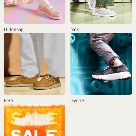
Újdonság
Nők
Férfi
Gyerek