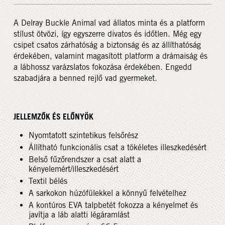
A Delray Buckle Animal vad állatos minta és a platform
stílust ötvözi, így egyszerre divatos és időtlen. Még egy
csipet csatos zárhatóság a biztonság és az állíthatóság
érdekében, valamint magasított platform a drámaiság és
a lábhossz varázslatos fokozása érdekében. Engedd
szabadjára a benned rejlő vad gyermeket.
JELLEMZŐK ÉS ELŐNYÖK
Nyomtatott szintetikus felsőrész
Állítható funkcionális csat a tökéletes illeszkedésért
Belső fűzőrendszer a csat alatt a
kényelemért/illeszkedésért
Textil bélés
A sarkokon húzófülekkel a könnyű felvételhez
A kontúros EVA talpbetét fokozza a kényelmet és
javítja a láb alatti légáramlást