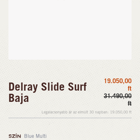
19.050,00
Delray Slide Surf
ft
Baja
31.490,00
ft
Legalacsonyabb ár az elmúlt 30 napban:
19.050,00
ft
SZÍN
Blue Multi