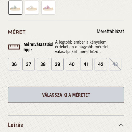
Mérettáblázat
MÉRET
A legtöbb ember a kényelem
Méretválasztási
érdekében a nagyobb méretet
tipp:
választja két méret közül.
36
37
38
39
40
41
42
43
VÁLASSZA KI A MÉRETET
Leírás