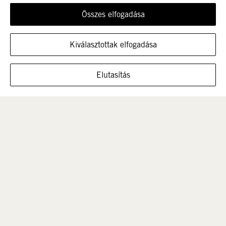
Összes elfogadása
Újdonság
Nők
Kiválasztottak elfogadása
MUTASSA A CIPŐT EBBEN A MÉRETBEN
Elutasítás
Férfi
Gyerek