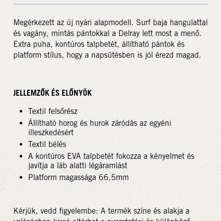
Megérkezett az új nyári alapmodell. Surf baja hangulattal
és vagány, mintás pántokkal a Delray lett most a menő.
Extra puha, kontúros talpbetét, állítható pántok és
platform stílus, hogy a napsütésben is jól érezd magad.
JELLEMZŐK ÉS ELŐNYÖK
Textil felsőrész
Állítható horog és hurok záródás az egyéni
illeszkedésért
Textil bélés
A kontúros EVA talpbetét fokozza a kényelmet és
javítja a láb alatti légáramlást
Platform magassága 66,5mm
Kérjük, vedd figyelembe: A termék színe és alakja a