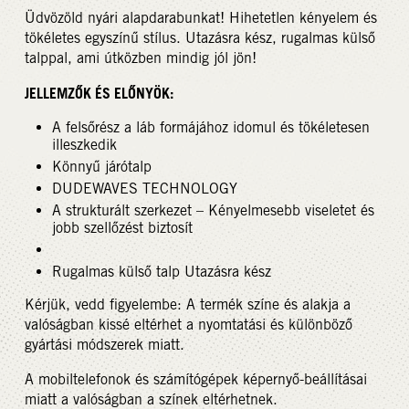
Üdvözöld nyári alapdarabunkat! Hihetetlen kényelem és
tökéletes egyszínű stílus. Utazásra kész, rugalmas külső
talppal, ami útközben mindig jól jön!
JELLEMZŐK ÉS ELŐNYÖK:
A felsőrész a láb formájához idomul és tökéletesen
illeszkedik
Könnyű járótalp
DUDEWAVES TECHNOLOGY
A strukturált szerkezet – Kényelmesebb viseletet és
jobb szellőzést biztosít
Rugalmas külső talp Utazásra kész
Kérjük, vedd figyelembe: A termék színe és alakja a
valóságban kissé eltérhet a nyomtatási és különböző
gyártási módszerek miatt.
A mobiltelefonok és számítógépek képernyő-beállításai
miatt a valóságban a színek eltérhetnek.