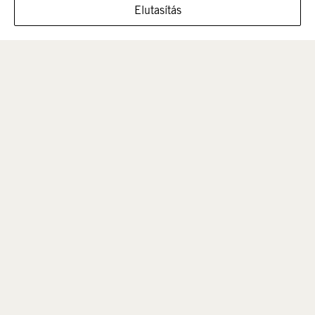
MUTASSA A CIPŐT EBBEN A MÉRETBEN
Elutasítás
Férfi
Gyerek
Kifutó termékek
INFORMÁCIÓK