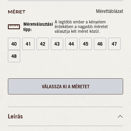
Mérettáblázat
MÉRET
A legtöbb ember a kényelem
Méretválasztási
érdekében a nagyobb méretet
tipp:
választja két méret közül.
40
41
42
43
44
45
46
47
48
VÁLASSZA KI A MÉRETET
Leírás