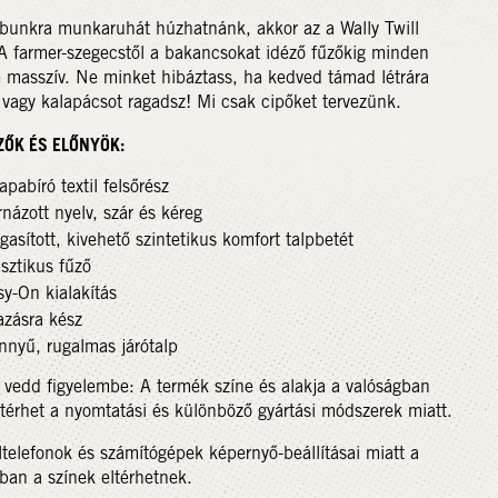
bunkra munkaruhát húzhatnánk, akkor az a Wally Twill
A farmer-szegecstől a bakancsokat idéző fűzőkig minden
e masszív. Ne minket hibáztass, ha kedved támad létrára
vagy kalapácsot ragadsz! Mi csak cipőket tervezünk.
ZŐK ÉS ELŐNYÖK:
apabíró textil felsőrész
názott nyelv, szár és kéreg
asított, kivehető szintetikus komfort talpbetét
sztikus fűző
y-On kialakítás
azásra kész
nnyű, rugalmas járótalp
 vedd figyelembe: A termék színe és alakja a valóságban
ltérhet a nyomtatási és különböző gyártási módszerek miatt.
telefonok és számítógépek képernyő-beállításai miatt a
ban a színek eltérhetnek.