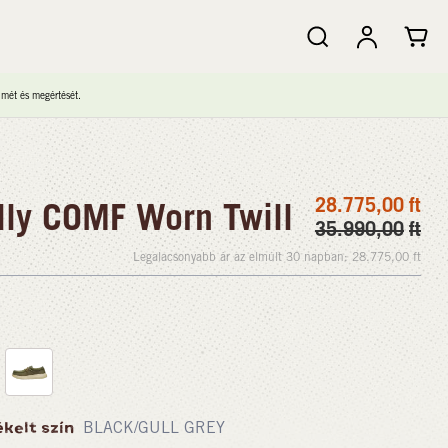
lmét és megértését.
28.775,00
ft
ly COMF Worn Twill
35.990,00
ft
Legalacsonyabb ár az elmúlt 30 napban:
28.775,00
ft
ékelt szín
BLACK/GULL GREY