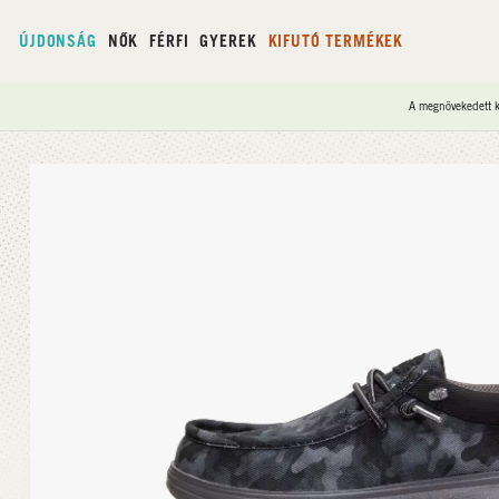
ÚJDONSÁG
NŐK
FÉRFI
GYEREK
KIFUTÓ TERMÉKEK
A megnövekedett ke
Kezdőlap
/
Wally COMF Worn Twill