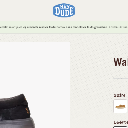
reslet miatt jelenleg átmeneti késések fordulhatnak elő a rendelések feldolgozásában. Köszönjük türe
Wal
SZÍN
Leért