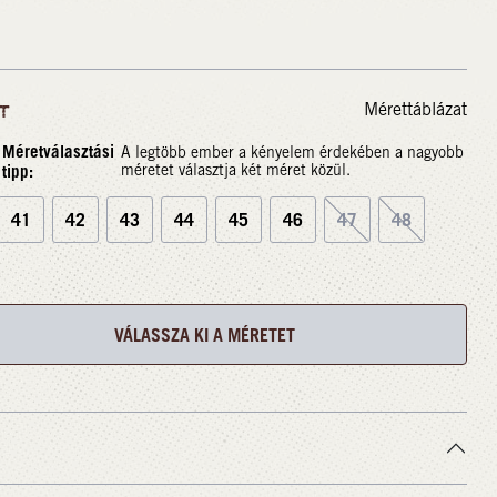
Mérettáblázat
T
Méretválasztási
A legtöbb ember a kényelem érdekében a nagyobb
tipp:
méretet választja két méret közül.
41
42
43
44
45
46
47
48
VÁLASSZA KI A MÉRETET