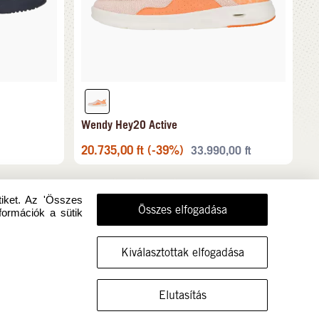
Wendy Hey2O Active
20.735,00
ft
(-39%)
33.990,00
ft
tiket. Az 'Összes
Összes elfogadása
formációk a sütik
Kiválasztottak elfogadása
MUTASSA A CIPŐT EBBEN A MÉRETBEN
Elutasítás