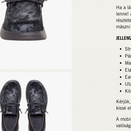
Ha a lá
lenne! 
részlet
mászni 
JELLEM
Str
Pár
Mag
Ela
Eas
Ut
Kö
Kérjük,
kissé e
A mobil
valóság