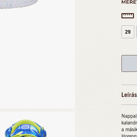
MÉRE
29
Leírás
Nappalr
kalandr
a másik
Horgony