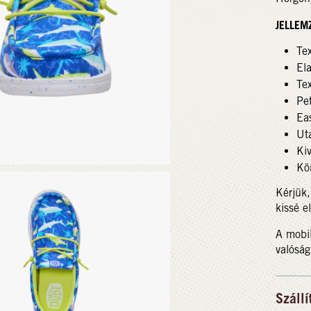
JELLEM
Tex
Ela
Tex
Pet
Eas
Ut
Ki
Kö
Kérjük,
kissé e
A mobil
valóság
Szállí