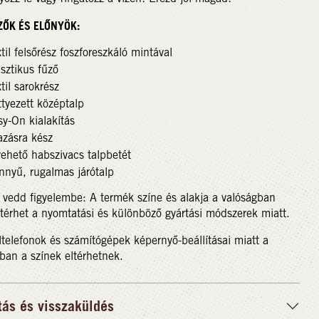
ZŐK ÉS ELŐNYÖK:
til felsőrész foszforeszkáló mintával
sztikus fűző
til sarokrész
tyezett középtalp
y-On kialakítás
azásra kész
vehető habszivacs talpbetét
nnyű, rugalmas járótalp
 vedd figyelembe: A termék színe és alakja a valóságban
ltérhet a nyomtatási és különböző gyártási módszerek miatt.
telefonok és számítógépek képernyő-beállításai miatt a
ban a színek eltérhetnek.
tás és visszaküldés