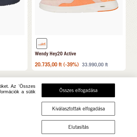
Wendy Hey2O Active
20.735,00
ft
(-39%)
33.990,00
ft
tiket. Az 'Összes
Összes elfogadása
formációk a sütik
Kiválasztottak elfogadása
MUTASSA A CIPŐT EBBEN A MÉRETBEN
Elutasítás