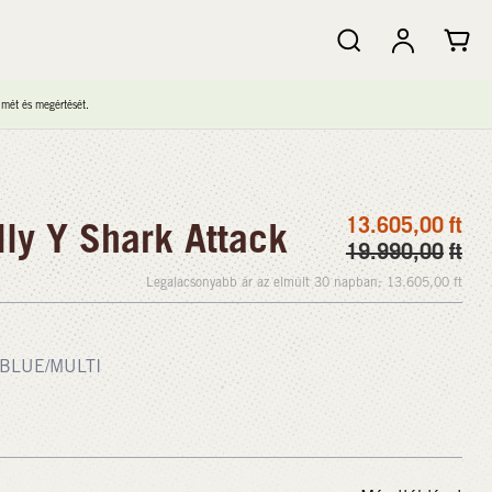
lmét és megértését.
13.605,00
ft
ly Y Shark Attack
19.990,00
ft
Legalacsonyabb ár az elmúlt 30 napban:
13.605,00
ft
BLUE/MULTI