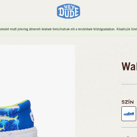
reslet miatt jelenleg átmeneti késések fordulhatnak elő a rendelések feldolgozásában. Köszönjük türe
Wal
SZÍN