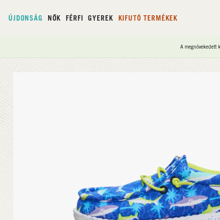
ÚJDONSÁG
NŐK
FÉRFI
GYEREK
KIFUTÓ TERMÉKEK
A megnövekedett ke
Kezdőlap
/
Wally Y Shark Attack