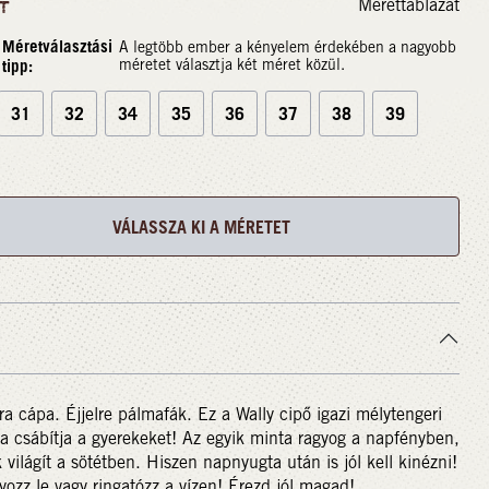
Mérettáblázat
T
Méretválasztási
A legtöbb ember a kényelem érdekében a nagyobb
tipp:
méretet választja két méret közül.
31
32
34
35
36
37
38
39
VÁLASSZA KI A MÉRETET
a cápa. Éjjelre pálmafák. Ez a Wally cipő igazi mélytengeri
a csábítja a gyerekeket! Az egyik minta ragyog a napfényben,
 világít a sötétben. Hiszen napnyugta után is jól kell kinézni!
ozz le vagy ringatózz a vízen! Érezd jól magad!