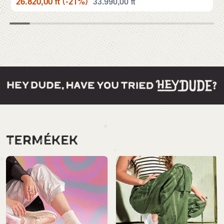
26.820,00
ft
(-21%)
33.990,00
ft
TERMÉKEK