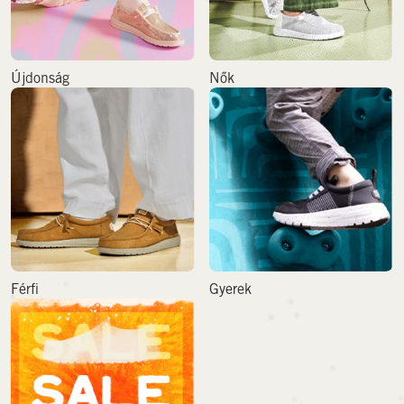
Újdonság
Nők
Férfi
Gyerek