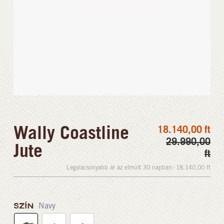
Wally Coastline
18.140,00
ft
29.990,00
Jute
ft
Legalacsonyabb ár az elmúlt 30 napban:
18.140,00
ft
SZÍN
Navy