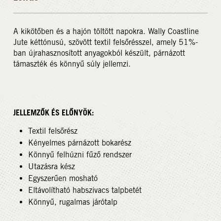
A kikötőben és a hajón töltött napokra. Wally Coastline
Jute kéttónusú, szövött textil felsőrésszel, amely 51%-
ban újrahasznosított anyagokból készült, párnázott
támaszték és könnyű súly jellemzi.
JELLEMZŐK ÉS ELŐNYÖK:
Textil felsőrész
Kényelmes párnázott bokarész
Könnyű felhúzni fűző rendszer
Utazásra kész
Egyszerűen mosható
Eltávolítható habszivacs talpbetét
Könnyű, rugalmas járótalp