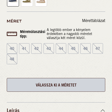
Mérettáblázat
MÉRET
A legtöbb ember a kényelem
Méretválasztási
érdekében a nagyobb méretet
tipp:
választja két méret közül.
40
41
42
43
44
45
46
47
48
VÁLASSZA KI A MÉRETET
Leírás