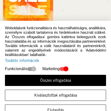
Kifutó termékek
Weboldalunk funkcionalitásra és használhatóságra, analitikára,
személyre szabott tartalomra és hirdetésekre használ sütiket.
Az 'Összes elfogadása' gombra kattintva beleegyezik ezek
INFORMÁCIÓK
használatába és az információk megosztásába partnereinkkel.
További információk a sütik használatáról és partnereinkről,
valamint az engedélyének módosításáról a 'Adatvédelmi
Fizetési mód
beállításokban' találhatók.
További információk
Szállítási költségek
Funkcionális
Marketing
Szerződéstől való elállás itt
Reklamáció
Összes elfogadása
Kapcsolati űrlap
Gyakran Ismételt Kérdések
Kiválasztottak elfogadása
Mérettáblázat
MUTASSA A CIPŐT EBBEN A MÉRETBEN
Elutasítás